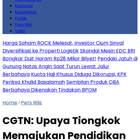
Nasional
Nusantara
Politik
Pers Rilis
Vidio
Harga Saham ROCK Melesat, Investor Cium Sinyal
Diversifikasi ke Properti Logistik
Skandal Mesin EDC BRI
Bongkar Duit Haram Rp28 Miliar Bilyet!
Pendaki Jatuh di
Gunung Natas Angin Saat Turun Lewat Jalur
Berbahaya
Kuota Haji Khusus Diduga Dikorupsi, KPK
Periksa Khalid Basalamah
Sembilan Produk OBA
Berbahaya Dikenakan Tindakan BPOM
Home
Pers Rilis
/
CGTN: Upaya Tiongkok
Memajukan Pendidikan