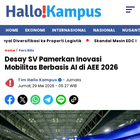
HOME
EKONOMI
INTERNASIONAL
NASIONAL
NUSAN
versifikasi ke Properti Logistik
Skandal Mesin EDC BRI Bongk
/
Home
Pers Rilis
Desay SV Pamerkan Inovasi
Mobilitas Berbasis AI di AEE 2026
Tim Hallo Kampus
- Jurnalis
Jumat, 29 Mei 2026
- 05:27 WIB