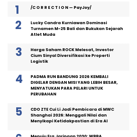
/C O R R E C T I O N — PayJoy/
Lucky Candra Kurniawan Dominasi
Turnamen M-25 Bali dan Bukukan Sejarah
Atlet Muda
Harga Saham ROCK Melesat, Investor
Cium Sinyal Diversifikasi ke Properti
Logistik
PADMA RUN BANDUNG 2026 KEMBALI
DIGELAR DENGAN MISI YANG LEBIH BESAR,
MENYATUKAN PARA PELARI UNTUK
PERUBAHAN
CDO ZTE Cui Li Jadi Pembicara di MWC
Shanghai 2026: Menggali Nilai dan
Menyikapi Ketidakpastian di Era AI
Menuju Era Jaringan 2030: WBBA