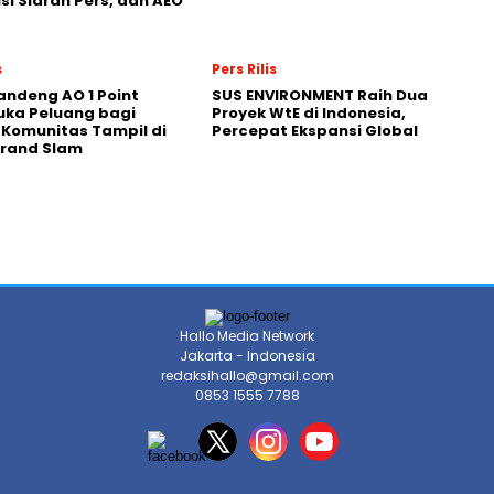
usi Siaran Pers, dan AEO
s
Pers Rilis
andeng AO 1 Point
SUS ENVIRONMENT Raih Dua
uka Peluang bagi
Proyek WtE di Indonesia,
 Komunitas Tampil di
Percepat Ekspansi Global
Grand Slam
Hallo Media Network
Jakarta - Indonesia
redaksihallo@gmail.com
0853 1555 7788