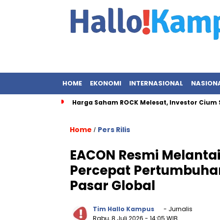
HOME
EKONOMI
INTERNASIONAL
NASION
Harga Saham ROCK Melesat, Investor Cium Sin
Home
Pers Rilis
/
EACON Resmi Melantai 
Percepat Pertumbuha
Pasar Global
Tim Hallo Kampus
- Jurnalis
Rabu, 8 Juli 2026
- 14:05 WIB