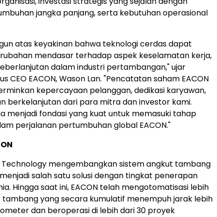
ganisasi, investasi strategis yang sejalan dengan
umbuhan jangka panjang, serta kebutuhan operasional
gun atas keyakinan bahwa teknologi cerdas dapat
bahan mendasar terhadap aspek keselamatan kerja,
 keberlanjutan dalam industri pertambangan," ujar
ligus CEO EACON, Wason Lan. "Pencatatan saham EACON
erminkan kepercayaan pelanggan, dedikasi karyawan,
n berkelanjutan dari para mitra dan investor kami.
uga menjadi fondasi yang kuat untuk memasuki tahap
alam perjalanan pertumbuhan global EACON."
CON
g Technology mengembangkan sistem angkut tambang
enjadi salah satu solusi dengan tingkat penerapan
unia. Hingga saat ini, EACON telah mengotomatisasi lebih
uk tambang yang secara kumulatif menempuh jarak lebih
kilometer dan beroperasi di lebih dari 30 proyek