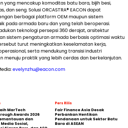
yang mencakup komoditas batu bara, bijih besi,
s, dan seng. Solusi ORCASTRA® EACON dapat
 dengan berbagai platform OEM maupun sistem
ik pada armada baru dan yang telah beroperasi.
kan teknologi persepsi 360 derajat, arsitektur
, dan sistem pengaturan armada berbasis optimasi waktu
 tersebut turut meningkatkan keselamatan kerja,
operasional, serta mendukung transisi industri
menuju praktik yang lebih cerdas dan berkelanjutan.
edia:
evelynzhu@eacon.com
s
Pers Rilis
Raih MarTech
Fair Finance Asia Desak
hrough Awards 2026
Perbankan Hentikan
Pemantauan dan
Pendanaan untuk Sektor Batu
 Media Sosial,
Bara di ASEAN