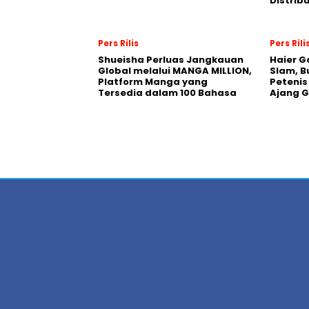
Distrib
Pers Rilis
Pers Rili
Shueisha Perluas Jangkauan
Haier G
Global melalui MANGA MILLION,
Slam, B
Platform Manga yang
Petenis
Tersedia dalam 100 Bahasa
Ajang 