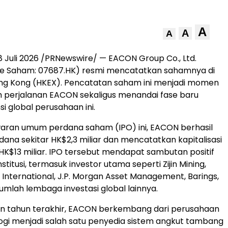
A
A
A
Juli 2026 /PRNewswire/ — EACON Group Co., Ltd.
de Saham: 07687.HK) resmi mencatatkan sahamnya di
ong Kong (HKEX). Pencatatan saham ini menjadi momen
 perjalanan EACON sekaligus menandai fase baru
i global perusahaan ini.
aran umum perdana saham (IPO) ini, EACON berhasil
na sekitar HK$2,3 miliar dan mencatatkan kapitalisasi
 HK$13 miliar. IPO tersebut mendapat sambutan positif
nstitusi, termasuk investor utama seperti Zijin Mining,
y International, J.P. Morgan Asset Management, Barings,
jumlah lembaga investasi global lainnya.
n tahun terakhir, EACON berkembang dari perusahaan
logi menjadi salah satu penyedia sistem angkut tambang