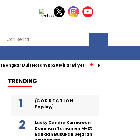
 Bongkar Duit Haram Rp28 Miliar Bilyet!
Pendaki Jatuh di G
TRENDING
/C O R R E C T I O N —
PayJoy/
Lucky Candra Kurniawan
Dominasi Turnamen M-25
Bali dan Bukukan Sejarah