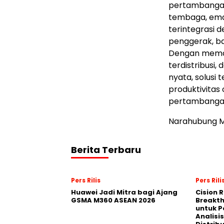
pertambangan 
tembaga, ema
terintegrasi
penggerak, ba
Dengan memadu
terdistribusi
nyata, solusi
produktivitas 
pertambangan 
Narahubung M
Berita Terbaru
Pers Rilis
Pers Rili
Huawei Jadi Mitra bagi Ajang
Cision 
GSMA M360 ASEAN 2026
Breakt
untuk 
Analisis