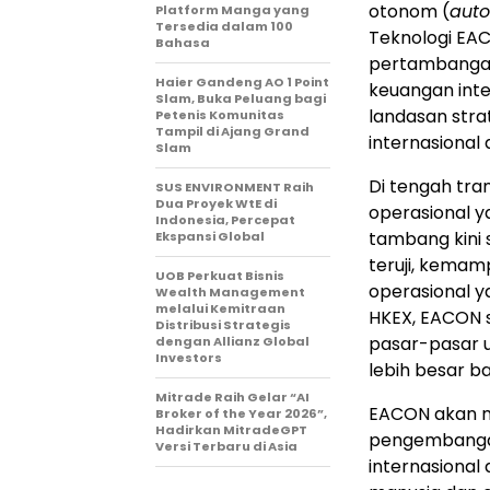
otonom (
aut
Platform Manga yang
Tersedia dalam 100
Teknologi EAC
Bahasa
pertambangan 
Haier Gandeng AO 1 Point
keuangan inte
Slam, Buka Peluang bagi
landasan stra
Petenis Komunitas
Tampil di Ajang Grand
internasiona
Slam
Di tengah tra
SUS ENVIRONMENT Raih
Dua Proyek WtE di
operasional y
Indonesia, Percepat
tambang kini 
Ekspansi Global
teruji, kemam
UOB Perkuat Bisnis
operasional 
Wealth Management
melalui Kemitraan
HKEX, EACON 
Distribusi Strategis
pasar-pasar u
dengan Allianz Global
Investors
lebih besar b
Mitrade Raih Gelar “AI
EACON akan m
Broker of the Year 2026”,
Hadirkan MitradeGPT
pengembangan
Versi Terbaru di Asia
internasional