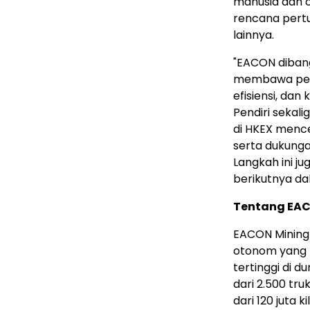
manusia dan or
rencana pert
lainnya.
"EACON diban
membawa peru
efisiensi, dan
Pendiri seka
di HKEX menc
serta dukunga
Langkah ini j
berikutnya d
Tentang EA
EACON Minin
otonom yang m
tertinggi di d
dari 2.500 tr
dari 120 juta 