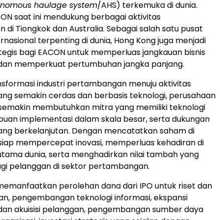
onomous haulage system
/AHS) terkemuka di dunia.
ON saat ini mendukung berbagai aktivitas
di Tiongkok dan Australia. Sebagai salah satu pusat
rnasional terpenting di dunia, Hong Kong juga menjadi
tegis bagi EACON untuk memperluas jangkauan bisnis
l dan memperkuat pertumbuhan jangka panjang.
nsformasi industri pertambangan menuju aktivitas
ang semakin cerdas dan berbasis teknologi, perusahaan
semakin membutuhkan mitra yang memiliki teknologi
puan implementasi dalam skala besar, serta dukungan
yang berkelanjutan. Dengan mencatatkan saham di
siap mempercepat inovasi, memperluas kehadiran di
tama dunia, serta menghadirkan nilai tambah yang
agi pelanggan di sektor pertambangan.
emanfaatkan perolehan dana dari IPO untuk riset dan
, pengembangan teknologi informasi, ekspansi
 dan akuisisi pelanggan, pengembangan sumber daya