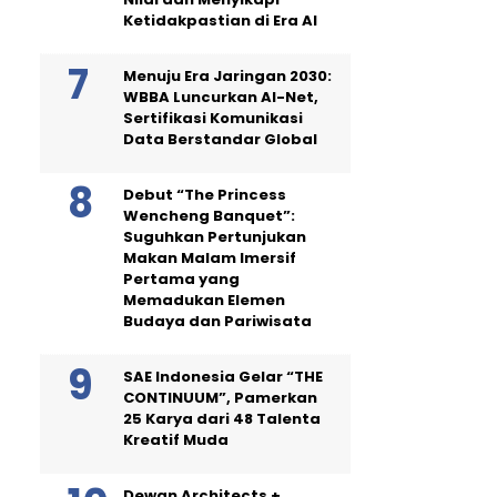
Ketidakpastian di Era AI
Menuju Era Jaringan 2030:
WBBA Luncurkan AI-Net,
Sertifikasi Komunikasi
Data Berstandar Global
Debut “The Princess
Wencheng Banquet”:
Suguhkan Pertunjukan
Makan Malam Imersif
Pertama yang
Memadukan Elemen
Budaya dan Pariwisata
SAE Indonesia Gelar “THE
CONTINUUM”, Pamerkan
25 Karya dari 48 Talenta
Kreatif Muda
Dewan Architects +