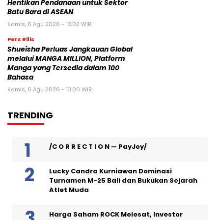
Hentikan Pendanaan untuk Sektor
Batu Bara di ASEAN
Kamis, 6 Agu 2026 - 13:02 WIB
Pers Rilis
Shueisha Perluas Jangkauan Global
melalui MANGA MILLION, Platform
Manga yang Tersedia dalam 100
Bahasa
Kamis, 6 Agu 2026 - 13:00 WIB
TRENDING
/C O R R E C T I O N — PayJoy/
Lucky Candra Kurniawan Dominasi
Turnamen M-25 Bali dan Bukukan Sejarah
Atlet Muda
Harga Saham ROCK Melesat, Investor