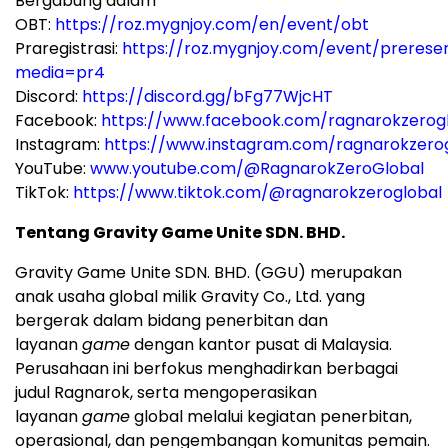
Bergabung dalam
OBT:
https://roz.mygnjoy.com/en/event/obt
Praregistrasi:
https://roz.mygnjoy.com/event/prereser
media=pr4
Discord:
https://discord.gg/bFg77WjcHT
Facebook:
https://www.facebook.com/ragnarokzerog
Instagram:
https://www.instagram.com/ragnarokzero
YouTube:
www.youtube.com/@RagnarokZeroGlobal
TikTok:
https://www.tiktok.com/@ragnarokzeroglobal
Tentang Gravity Game Unite SDN. BHD.
Gravity Game Unite SDN. BHD. (GGU) merupakan
anak usaha global milik Gravity Co., Ltd. yang
bergerak dalam bidang penerbitan dan
layanan
game
dengan kantor pusat di Malaysia.
Perusahaan ini berfokus menghadirkan berbagai
judul Ragnarok, serta mengoperasikan
layanan
game
global melalui kegiatan penerbitan,
operasional, dan pengembangan komunitas pemain.