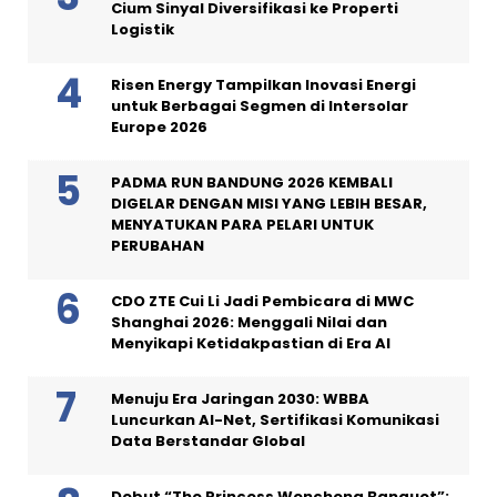
Cium Sinyal Diversifikasi ke Properti
Logistik
Risen Energy Tampilkan Inovasi Energi
untuk Berbagai Segmen di Intersolar
Europe 2026
PADMA RUN BANDUNG 2026 KEMBALI
DIGELAR DENGAN MISI YANG LEBIH BESAR,
MENYATUKAN PARA PELARI UNTUK
PERUBAHAN
CDO ZTE Cui Li Jadi Pembicara di MWC
Shanghai 2026: Menggali Nilai dan
Menyikapi Ketidakpastian di Era AI
Menuju Era Jaringan 2030: WBBA
Luncurkan AI-Net, Sertifikasi Komunikasi
Data Berstandar Global
Debut “The Princess Wencheng Banquet”: