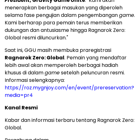
President
, Gravity Game Unite
. "Kami akan
menerapkan berbagai masukan yang diperoleh
selama fase pengujian dalam pengembangan
game
.
Kami berharap para pemain terus memberikan
dukungan dan antusiasme hingga Ragnarok Zero:
Global resmi diluncurkan."
Saat ini, GGU masih membuka praregistrasi
Ragnarok Zero: Global
. Pemain yang mendaftar
lebih awal akan memperoleh berbagai hadiah
khusus di dalam
game
setelah peluncuran resmi.
Informasi selengkapnya:
https://roz.mygnjoy.com/en/event/prereservation?
media=pr4
Kanal Resmi
Kabar dan informasi terbaru tentang Ragnarok Zero:
Global.