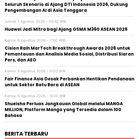
Seluruh Skenario di Ajang DTI Indonesia 2026, Dukung
Pengembangan AI di Asia Tenggara
Jumat, 7 Agustus 2026 - 00:42 WIB
Huawei Jadi Mitra bagi Ajang GSMA M360 ASEAN 2026
Kamis, 6 Agustus 2026 - 17:00 WIB
Cision Raih MarTech Breakthrough Awards 2026 untuk
Pemantauan dan Analisis Media Sosial, Distribusi Siaran
Pers, dan AEO
Kamis, 6 Agustus 2026 - 13:02 WIB
Fair Finance Asia Desak Perbankan Hentikan Pendanaan
untuk Sektor Batu Bara di ASEAN
Kamis, 6 Agustus 2026 - 13:00 WIB
Shueisha Perluas Jangkauan Global melalui MANGA
MILLION, Platform Manga yang Tersedia dalam 100
Bahasa
BERITA TERBARU