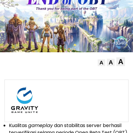
A
A
A
Kualitas
gameplay
dan stabilitas server berhasil
terverifikasi selama periode Open Beta Test (OBT)