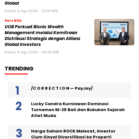
Global
Kamis, 6 Agu 2026 - 12:08 WIB
Pers Rilis
UOB Perkuat Bisnis Wealth
Management melalui Kemitraan
Distribusi Strategis dengan Allianz
Global Investors
Kamis, 6 Agu 2026 - 06:39 WIB
TRENDING
/C O R R E C T I O N — PayJoy/
Lucky Candra Kurniawan Dominasi
Turnamen M-25 Bali dan Bukukan Sejarah
Atlet Muda
Harga Saham ROCK Melesat, Investor
Cium Sinyal Diversifikasi ke Properti