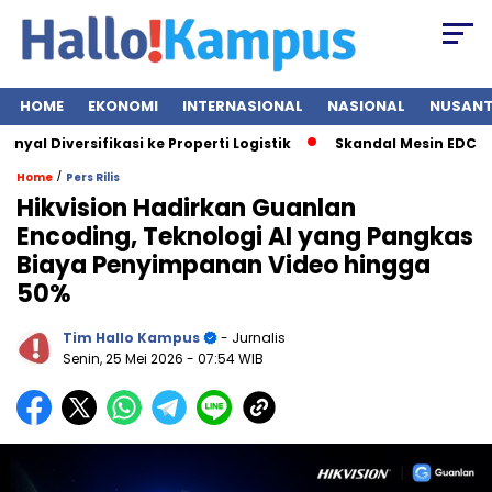
HOME
EKONOMI
INTERNASIONAL
NASIONAL
NUSAN
 Diversifikasi ke Properti Logistik
Skandal Mesin EDC BRI B
/
Home
Pers Rilis
Hikvision Hadirkan Guanlan
Encoding, Teknologi AI yang Pangkas
Biaya Penyimpanan Video hingga
50%
Tim Hallo Kampus
- Jurnalis
Senin, 25 Mei 2026
- 07:54 WIB