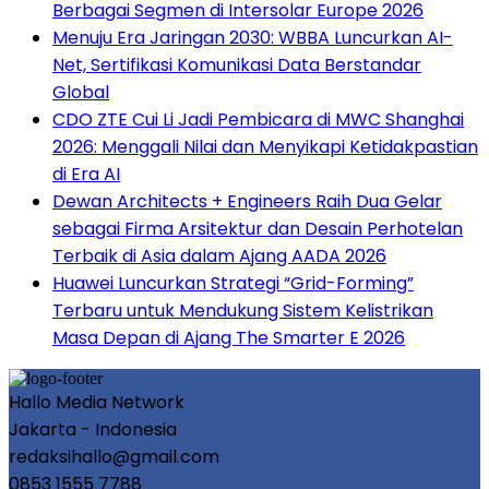
Berbagai Segmen di Intersolar Europe 2026
Menuju Era Jaringan 2030: WBBA Luncurkan AI-
Net, Sertifikasi Komunikasi Data Berstandar
Global
CDO ZTE Cui Li Jadi Pembicara di MWC Shanghai
2026: Menggali Nilai dan Menyikapi Ketidakpastian
di Era AI
Dewan Architects + Engineers Raih Dua Gelar
sebagai Firma Arsitektur dan Desain Perhotelan
Terbaik di Asia dalam Ajang AADA 2026
Huawei Luncurkan Strategi “Grid-Forming”
Terbaru untuk Mendukung Sistem Kelistrikan
Masa Depan di Ajang The Smarter E 2026
Hallo Media Network
Jakarta - Indonesia
redaksihallo@gmail.com
0853 1555 7788