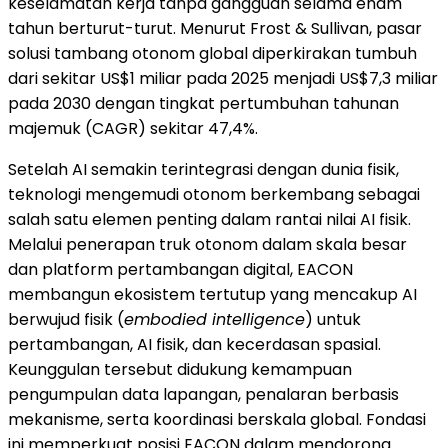
keselamatan kerja tanpa gangguan selama enam
tahun berturut-turut. Menurut Frost & Sullivan, pasar
solusi tambang otonom global diperkirakan tumbuh
dari sekitar US$1 miliar pada 2025 menjadi US$7,3 miliar
pada 2030 dengan tingkat pertumbuhan tahunan
majemuk (CAGR) sekitar 47,4%.
Setelah AI semakin terintegrasi dengan dunia fisik,
teknologi mengemudi otonom berkembang sebagai
salah satu elemen penting dalam rantai nilai AI fisik.
Melalui penerapan truk otonom dalam skala besar
dan platform pertambangan digital, EACON
membangun ekosistem tertutup yang mencakup AI
berwujud fisik (
embodied intelligence
) untuk
pertambangan, AI fisik, dan kecerdasan spasial.
Keunggulan tersebut didukung kemampuan
pengumpulan data lapangan, penalaran berbasis
mekanisme, serta koordinasi berskala global. Fondasi
ini memperkuat posisi EACON dalam mendorong