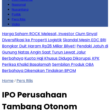
Nasional
Nusantara
Politik
Pers Rilis
Vidio
Harga Saham ROCK Melesat, Investor Cium Sinyal
Diversifikasi ke Properti Logistik
Skandal Mesin EDC BRI
Bongkar Duit Haram Rp28 Miliar Bilyet!
Pendaki Jatuh di
Gunung Natas Angin Saat Turun Lewat Jalur
Berbahaya
Kuota Haji Khusus Diduga Dikorupsi, KPK
Periksa Khalid Basalamah
Sembilan Produk OBA
Berbahaya Dikenakan Tindakan BPOM
Home
Pers Rilis
/
IPO Perusahaan
Tambang Otonom