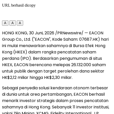
URL berhasil dicopy
A
A
A
HONG KONG
,
30 Juni, 2026
/PRNewswire/ — EACON
Group Co., Ltd. ("EACON", Kode Saham: 07687.HK) hari
ini mulai menawarkan sahamnya di Bursa Efek Hong
Kong (HKEX) dalam rangka pencatatan saham
perdana (IPO). Berdasarkan pengumuman di situs
HKEX, EACON berencana melepas 26.132.000 saham
untuk publik dengan target perolehan dana sekitar
HK$2,12 miliar hingga HK$2,30 miliar.
Sebagai penyedia solusi kendaraan otonom terbesar
di dunia untuk area pertambangan, EACON berhasil
menarik investor strategis dalam proses pencatatan
sahamnya di Hong Kong. Sebanyak 11 investor institusi,
yakni Zijin Mining, XCMG, Fidelity International, J.P.