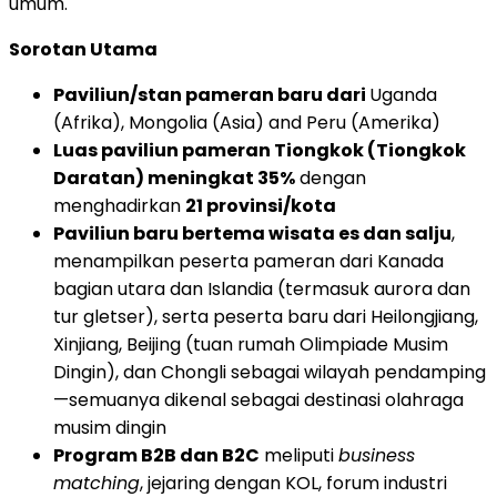
umum.
Sorotan Utama
Paviliun/stan pameran baru dari
Uganda
(Afrika), Mongolia (Asia) and Peru (Amerika)
Luas paviliun pameran Tiongkok (Tiongkok
Daratan) meningkat 35%
dengan
menghadirkan
21 provinsi/kota
Paviliun baru bertema wisata es dan salju
,
menampilkan peserta pameran dari Kanada
bagian utara dan Islandia (termasuk aurora dan
tur gletser), serta peserta baru dari Heilongjiang,
Xinjiang, Beijing (tuan rumah Olimpiade Musim
Dingin), dan Chongli sebagai wilayah pendamping
—semuanya dikenal sebagai destinasi olahraga
musim dingin
Program B2B dan B2C
meliputi
business
matching
, jejaring dengan KOL, forum industri