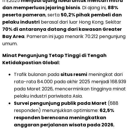
ITE2025
menjadi ajang ideal untuk mencari mitra
dan memperluas jejaring bisnis
. Di ajang ini,
88%
peserta pameran
, serta
50,2% pihak pembeli dan
pelaku industri
berasal dari luar Hong Kong. Sekitar
70% di antaranya datang dari kawasan Greater
Bay Area
. Pameran ini juga menarik 70.212 pengunjung
umum.
Minat Pengunjung Tetap Tinggi di Tengah
Ketidakpastian Global:
Trafik bulanan pada
situs resmi
meningkat dari
rata-rata 84.000 pada akhir 2025 menjadi 168.939
pada Maret 2026, mencerminkan tingginya minat
pelaku industri pariwisata Asia.
Survei pengunjung publik pada Maret
(688
responden) menunjukkan optimisme:
62,5%
responden berencana meningkatkan
anggaran perjalanan wisata pada 2026
,