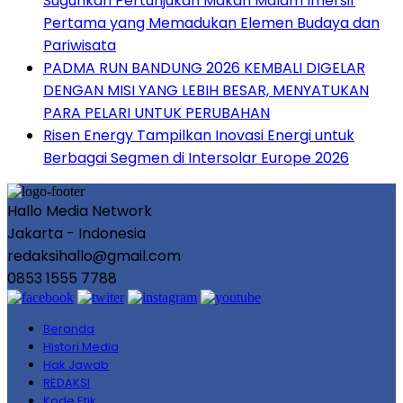
Suguhkan Pertunjukan Makan Malam Imersif
Pertama yang Memadukan Elemen Budaya dan
Pariwisata
PADMA RUN BANDUNG 2026 KEMBALI DIGELAR
DENGAN MISI YANG LEBIH BESAR, MENYATUKAN
PARA PELARI UNTUK PERUBAHAN
Risen Energy Tampilkan Inovasi Energi untuk
Berbagai Segmen di Intersolar Europe 2026
Hallo Media Network
Jakarta - Indonesia
redaksihallo@gmail.com
0853 1555 7788
Beranda
Histori Media
Hak Jawab
REDAKSI
Kode Etik