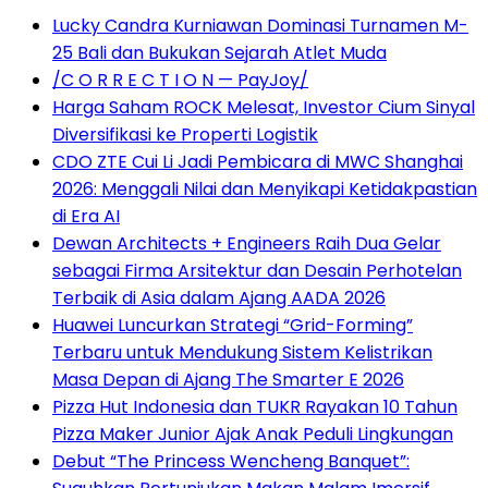
Lucky Candra Kurniawan Dominasi Turnamen M-
25 Bali dan Bukukan Sejarah Atlet Muda
/C O R R E C T I O N — PayJoy/
Harga Saham ROCK Melesat, Investor Cium Sinyal
Diversifikasi ke Properti Logistik
CDO ZTE Cui Li Jadi Pembicara di MWC Shanghai
2026: Menggali Nilai dan Menyikapi Ketidakpastian
di Era AI
Dewan Architects + Engineers Raih Dua Gelar
sebagai Firma Arsitektur dan Desain Perhotelan
Terbaik di Asia dalam Ajang AADA 2026
Huawei Luncurkan Strategi “Grid-Forming”
Terbaru untuk Mendukung Sistem Kelistrikan
Masa Depan di Ajang The Smarter E 2026
Pizza Hut Indonesia dan TUKR Rayakan 10 Tahun
Pizza Maker Junior Ajak Anak Peduli Lingkungan
Debut “The Princess Wencheng Banquet”: