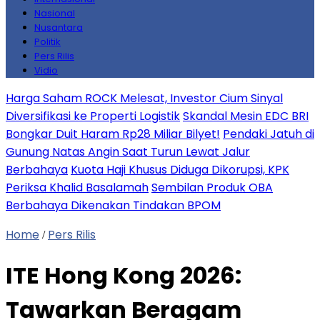
Nasional
Nusantara
Politik
Pers Rilis
Vidio
Harga Saham ROCK Melesat, Investor Cium Sinyal
Diversifikasi ke Properti Logistik
Skandal Mesin EDC BRI
Bongkar Duit Haram Rp28 Miliar Bilyet!
Pendaki Jatuh di
Gunung Natas Angin Saat Turun Lewat Jalur
Berbahaya
Kuota Haji Khusus Diduga Dikorupsi, KPK
Periksa Khalid Basalamah
Sembilan Produk OBA
Berbahaya Dikenakan Tindakan BPOM
Home
Pers Rilis
/
ITE Hong Kong 2026:
Tawarkan Beragam