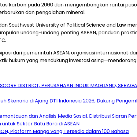
tas karbon pada 2060 dan mengembangkan rantai pasok k
i terbarukan dan pengolahan mineral.
dan Southwest University of Political Science and Law m
kumpulan undang-undang penting ASEAN, panduan praktis 
TC.
isipasi dari pemerintah ASEAN, organisasi internasional, d
ktik hukum yang mendukung investasi asing—mendorong 
RSCORE DISTRICT, PERUSAHAAN INDUK MAGLIANO, SEBA
uh Skenario di Ajang DTI Indonesia 2026, Dukung Pengem
antauan dan Analisis Media Sosial, Distribusi Siaran Per
 untuk Sektor Batu Bara di ASEAN
ION, Platform Manga yang Tersedia dalam 100 Bahasa