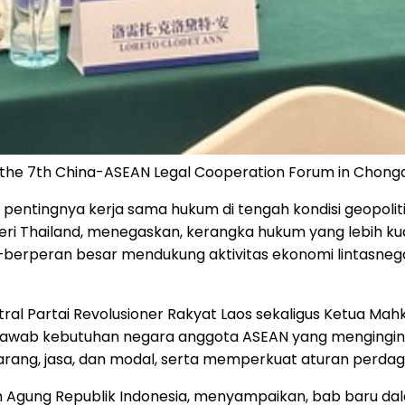
the 7th China-ASEAN Legal Cooperation Forum in Chong
ntingnya kerja sama hukum di tengah kondisi geopoliti
ri Thailand, menegaskan, kerangka hukum yang lebih ku
a—berperan besar mendukung aktivitas ekonomi lintasneg
al Partai Revolusioner Rakyat Laos sekaligus Ketua Mahk
wab kebutuhan negara anggota ASEAN yang menginginka
 barang, jasa, dan modal, serta memperkuat aturan per
h Agung Republik Indonesia, menyampaikan, bab baru da