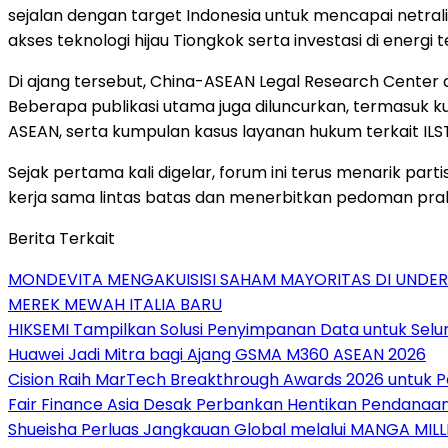
sejalan dengan target
Indonesia
untuk mencapai netrali
akses teknologi hijau Tiongkok serta investasi di energ
Di ajang tersebut, China-ASEAN Legal Research Center 
Beberapa publikasi utama juga diluncurkan, termasuk 
ASEAN, serta kumpulan kasus layanan hukum terkait ILS
Sejak pertama kali digelar, forum ini terus menarik part
kerja sama lintas batas dan menerbitkan pedoman pra
Berita Terkait
MONDEVITA MENGAKUISISI SAHAM MAYORITAS DI UNDE
MEREK MEWAH ITALIA BARU
HIKSEMI Tampilkan Solusi Penyimpanan Data untuk Selur
Huawei Jadi Mitra bagi Ajang GSMA M360 ASEAN 2026
Cision Raih MarTech Breakthrough Awards 2026 untuk Pem
Fair Finance Asia Desak Perbankan Hentikan Pendanaan
Shueisha Perluas Jangkauan Global melalui MANGA MILL