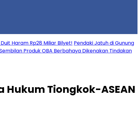
uit Haram Rp28 Miliar Bilyet!
Pendaki Jatuh di Gunung
Sembilan Produk OBA Berbahaya Dikenakan Tindakan
sama Hukum Tiongkok-ASEAN