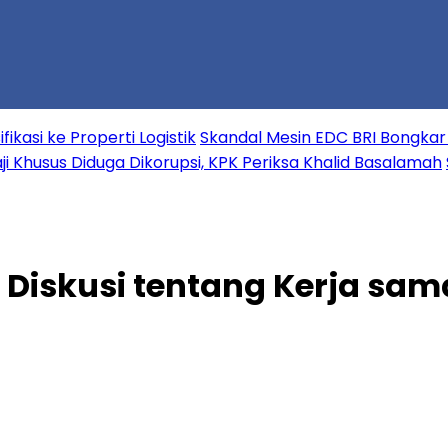
kasi ke Properti Logistik
Skandal Mesin EDC BRI Bongkar D
ji Khusus Diduga Dikorupsi, KPK Periksa Khalid Basalamah
uti Diskusi tentang Kerja 