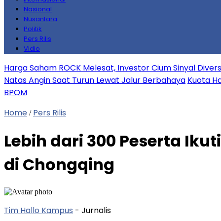
Nasional
Nusantara
Politik
Pers Rilis
Vidio
Harga Saham ROCK Melesat, Investor Cium Sinyal Diversifi
Natas Angin Saat Turun Lewat Jalur Berbahaya
Kuota Ha
BPOM
Home
Pers Rilis
/
Lebih dari 300 Peserta Ik
di Chongqing
Tim Hallo Kampus
- Jurnalis