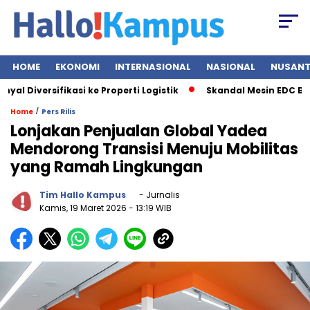
HOME
EKONOMI
INTERNASIONAL
NASIONAL
NUSAN
Diversifikasi ke Properti Logistik
Skandal Mesin EDC BRI Bon
/
Home
Pers Rilis
Lonjakan Penjualan Global Yadea
Mendorong Transisi Menuju Mobilitas
yang Ramah Lingkungan
Tim Hallo Kampus
- Jurnalis
Kamis, 19 Maret 2026
- 13:19 WIB