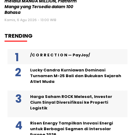
melalui MANGA MILLION, Platform
Manga yang Tersedia dalam 100
Bahasa
Kamis, 6 Agu 2026 - 13:00 WIB
TRENDING
/C O R R E C T I O N — PayJoy/
Lucky Candra Kurniawan Dominasi
Turnamen M-25 Bali dan Bukukan Sejarah
Atlet Muda
Harga Saham ROCK Melesat, Investor
Cium Sinyal Diversifikasi ke Properti
Logistik
Risen Energy Tampilkan Inovasi Energi
untuk Berbagai Segmen di Intersolar
Europe 2026