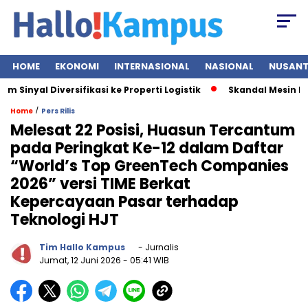
HOME
EKONOMI
INTERNASIONAL
NASIONAL
NUSAN
inyal Diversifikasi ke Properti Logistik
Skandal Mesin EDC 
/
Home
Pers Rilis
Melesat 22 Posisi, Huasun Tercantum
pada Peringkat Ke-12 dalam Daftar
“World’s Top GreenTech Companies
2026” versi TIME Berkat
Kepercayaan Pasar terhadap
Teknologi HJT
Tim Hallo Kampus
- Jurnalis
Jumat, 12 Juni 2026
- 05:41 WIB