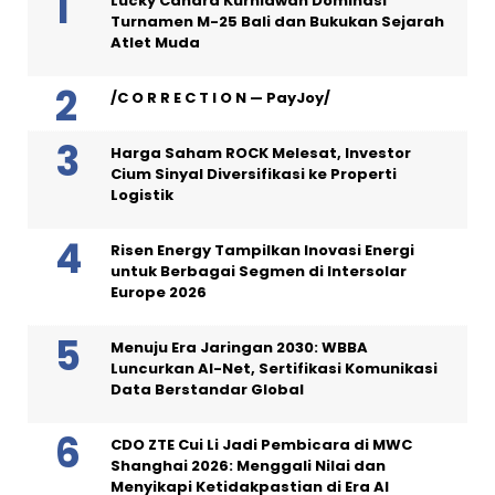
Lucky Candra Kurniawan Dominasi
Turnamen M-25 Bali dan Bukukan Sejarah
Atlet Muda
/C O R R E C T I O N — PayJoy/
Harga Saham ROCK Melesat, Investor
Cium Sinyal Diversifikasi ke Properti
Logistik
Risen Energy Tampilkan Inovasi Energi
untuk Berbagai Segmen di Intersolar
Europe 2026
Menuju Era Jaringan 2030: WBBA
Luncurkan AI-Net, Sertifikasi Komunikasi
Data Berstandar Global
CDO ZTE Cui Li Jadi Pembicara di MWC
Shanghai 2026: Menggali Nilai dan
Menyikapi Ketidakpastian di Era AI