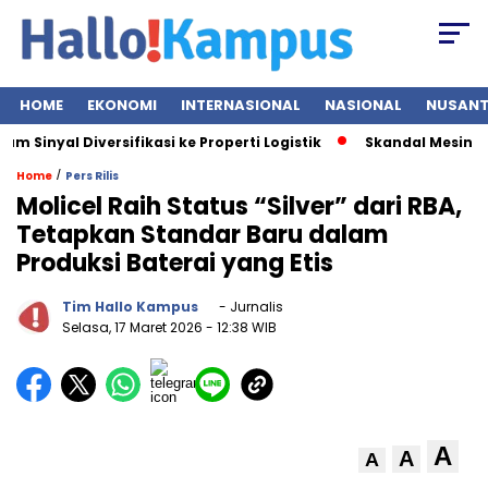
HOME
EKONOMI
INTERNASIONAL
NASIONAL
NUSAN
Sinyal Diversifikasi ke Properti Logistik
Skandal Mesin EDC 
/
Home
Pers Rilis
Molicel Raih Status “Silver” dari RBA,
Tetapkan Standar Baru dalam
Produksi Baterai yang Etis
Tim Hallo Kampus
- Jurnalis
Selasa, 17 Maret 2026
- 12:38 WIB
A
A
A