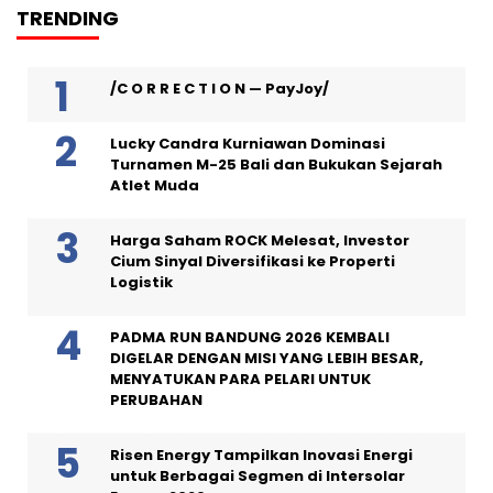
TRENDING
/C O R R E C T I O N — PayJoy/
Lucky Candra Kurniawan Dominasi
Turnamen M-25 Bali dan Bukukan Sejarah
Atlet Muda
Harga Saham ROCK Melesat, Investor
Cium Sinyal Diversifikasi ke Properti
Logistik
PADMA RUN BANDUNG 2026 KEMBALI
DIGELAR DENGAN MISI YANG LEBIH BESAR,
MENYATUKAN PARA PELARI UNTUK
PERUBAHAN
Risen Energy Tampilkan Inovasi Energi
untuk Berbagai Segmen di Intersolar