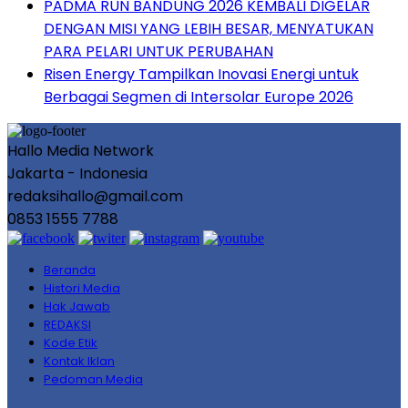
PADMA RUN BANDUNG 2026 KEMBALI DIGELAR
DENGAN MISI YANG LEBIH BESAR, MENYATUKAN
PARA PELARI UNTUK PERUBAHAN
Risen Energy Tampilkan Inovasi Energi untuk
Berbagai Segmen di Intersolar Europe 2026
Hallo Media Network
Jakarta - Indonesia
redaksihallo@gmail.com
0853 1555 7788
Beranda
Histori Media
Hak Jawab
REDAKSI
Kode Etik
Kontak Iklan
Pedoman Media