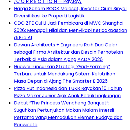
/C O R R E C T I O N — PayJoy/
Harga Saham ROCK Melesat, Investor Cium Sinyal
Diversifikasi ke Properti Logistik
CDO ZTE Cui Li Jadi Pembicara di MWC Shanghai
2026: Menggali Nilai dan Menyikapi Ketidakpastian
di Era AI
Dewan Architects + Engineers Raih Dua Gelar
sebagai Firma Arsitektur dan Desain Perhotelan
Terbaik di Asia dalam Ajang AADA 2026
Huawei Luncurkan Strategi “Grid-Forming”
Terbaru untuk Mendukung Sistem Kelistrikan
Masa Depan di Ajang The Smarter E 2026
Pizza Hut Indonesia dan TUKR Rayakan 10 Tahun
Pizza Maker Junior Ajak Anak Peduli Lingkungan
Debut “The Princess Wencheng Banquet”:
Suguhkan Pertunjukan Makan Malam Imersif
Pertama yang Memadukan Elemen Budaya dan
Pariwisata