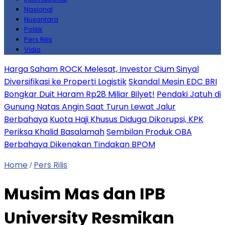
Nasional
Nusantara
Politik
Pers Rilis
Vidio
Harga Saham ROCK Melesat, Investor Cium Sinyal
Diversifikasi ke Properti Logistik
Skandal Mesin EDC BRI
Bongkar Duit Haram Rp28 Miliar Bilyet!
Pendaki Jatuh di
Gunung Natas Angin Saat Turun Lewat Jalur
Berbahaya
Kuota Haji Khusus Diduga Dikorupsi, KPK
Periksa Khalid Basalamah
Sembilan Produk OBA
Berbahaya Dikenakan Tindakan BPOM
Home
Pers Rilis
/
Musim Mas dan IPB
University Resmikan