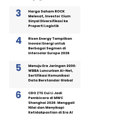
Harga Saham ROCK
Melesat, Investor Cium
Sinyal Diversifikasi ke
Properti Logistik
Risen Energy Tampilkan
Inovasi Energi untuk
Berbagai Segmen di
Intersolar Europe 2026
Menuju Era Jaringan 2030:
WBBA Luncurkan AI-Net,
Sertifikasi Komunikasi
Data Berstandar Global
CDO ZTE Cui Li Jadi
Pembicara di MWC
Shanghai 2026: Menggali
Nilai dan Menyikapi
Ketidakpastian di Era AI