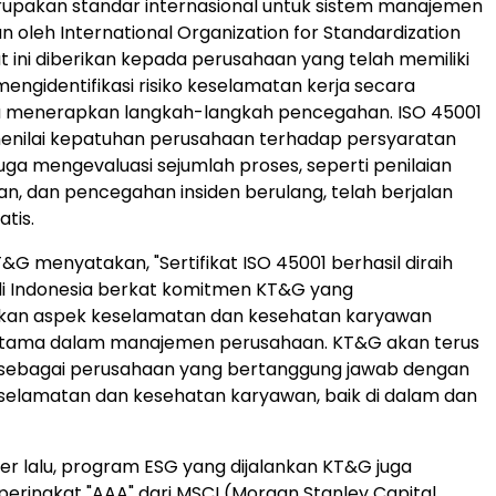
rupakan standar internasional untuk sistem manajemen
n oleh International Organization for Standardization
kat ini diberikan kepada perusahaan yang telah memiliki
mengidentifikasi risiko keselamatan kerja secara
ta menerapkan langkah-langkah pencegahan. ISO 45001
menilai kepatuhan perusahaan terhadap persyaratan
juga mengevaluasi sejumlah proses, seperti penilaian
kan, dan pencegahan insiden berulang, telah berjalan
tis.
&G menyatakan, "Sertifikat ISO 45001 berhasil diraih
di
Indonesia
berkat komitmen KT&G yang
kan aspek keselamatan dan kesehatan karyawan
i utama dalam manajemen perusahaan. KT&G akan terus
ebagai perusahaan yang bertanggung jawab dengan
selamatan dan kesehatan karyawan, baik di dalam dan
 lalu, program ESG yang dijalankan KT&G juga
ringkat "AAA" dari MSCI (Morgan Stanley Capital