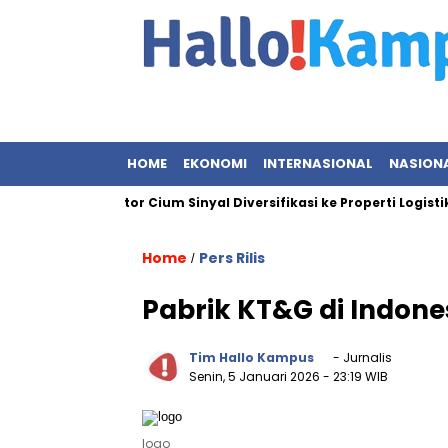
HOME
EKONOMI
INTERNASIONAL
NASION
lesat, Investor Cium Sinyal Diversifikasi ke Properti Logistik
Home
Pers Rilis
/
Pabrik KT&G di Indones
Tim Hallo Kampus
- Jurnalis
Senin, 5 Januari 2026
- 23:19 WIB
logo