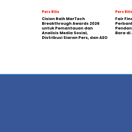
Pers Rilis
Pers Rili
Cision Raih MarTech
Fair Fi
Breakthrough Awards 2026
Perban
untuk Pemantauan dan
Pendana
Analisis Media Sosial,
Bara di
Distribusi Siaran Pers, dan AEO