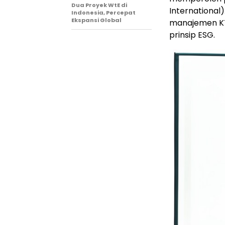
Dua Proyek WtE di
International
Indonesia, Percepat
Ekspansi Global
manajemen KT
prinsip ESG.