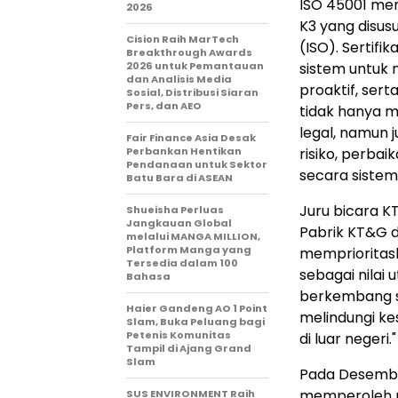
ISO 45001 me
2026
K3 yang disusu
Cision Raih MarTech
(ISO). Sertifi
Breakthrough Awards
2026 untuk Pemantauan
sistem untuk 
dan Analisis Media
proaktif, ser
Sosial, Distribusi Siaran
Pers, dan AEO
tidak hanya 
legal, namun 
Fair Finance Asia Desak
Perbankan Hentikan
risiko, perbai
Pendanaan untuk Sektor
secara sistema
Batu Bara di ASEAN
Juru bicara KT
Shueisha Perluas
Jangkauan Global
Pabrik KT&G 
melalui MANGA MILLION,
Platform Manga yang
memprioritas
Tersedia dalam 100
sebagai nila
Bahasa
berkembang s
Haier Gandeng AO 1 Point
melindungi ke
Slam, Buka Peluang bagi
Petenis Komunitas
di luar negeri."
Tampil di Ajang Grand
Slam
Pada Desember
memperoleh pe
SUS ENVIRONMENT Raih