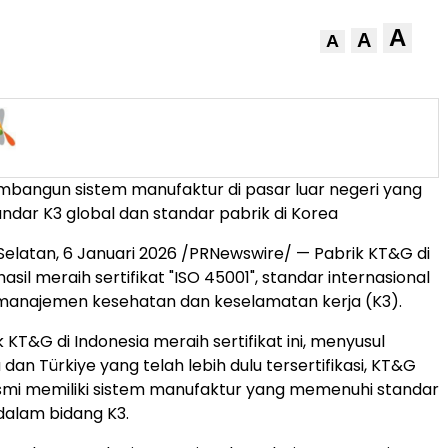
A
A
A
mbangun sistem manufaktur di pasar luar negeri yang
dar K3 global dan standar pabrik di Korea
Selatan
,
6 Januari 2026
/PRNewswire/ — Pabrik KT&G di
asil meraih sertifikat "ISO 45001", standar internasional
 manajemen kesehatan dan keselamatan kerja (K3).
k KT&G di
Indonesia
meraih sertifikat ini, menyusul
a dan Türkiye yang telah lebih dulu tersertifikasi, KT&G
esmi memiliki sistem manufaktur yang memenuhi standar
 dalam bidang K3.