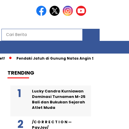
Pendaki Jatuh di Gunung Natas Angin Saat Turun Lewat Jalu
TRENDING
Lucky Candra Kurniawan
Dominasi Turnamen M-25
Bali dan Bukukan Sejarah
Atlet Muda
/C O R R E C T I O N —
PayJoy/