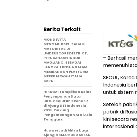
Berita Terkait
MONDEVITA
MENGAKUISISI SAHAM
MAYORITAS DI
UNDERSCORE DISTRICT,
– Berhasil me
PERUSAHAAN INDUK
MAGLIANO, SEBAGAI
memenuhi stan
LANGKAH KEDUA DALAM
MEMBANGUN PLATFORM
MEREK MEWAH ITALIA
SEOUL, Korea
BARU
Indonesia
berh
untuk sistem
HIKSEMI Tampilkan Solusi
Penyimpanan Data
untuk Seluruh Skenario
Setelah pabri
di Ajang DTI Indonesia
2026, Dukung
pabrik di Rusi
Pengembangan AI di Asia
kini secara r
Tenggara
internasional
Huawei Jadi Mitra bagi
Ajang GSMA M360 ASEAN