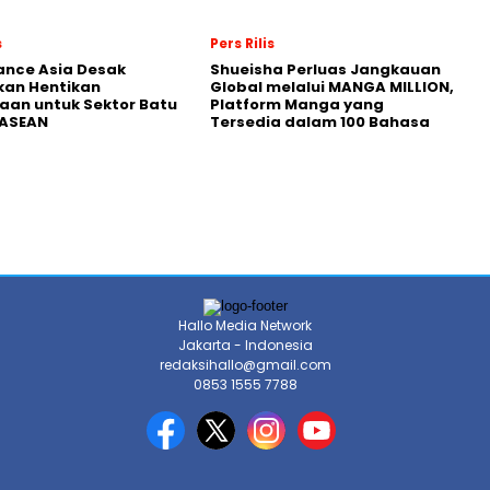
s
Pers Rilis
nance Asia Desak
Shueisha Perluas Jangkauan
kan Hentikan
Global melalui MANGA MILLION,
an untuk Sektor Batu
Platform Manga yang
 ASEAN
Tersedia dalam 100 Bahasa
Hallo Media Network
Jakarta - Indonesia
redaksihallo@gmail.com
0853 1555 7788