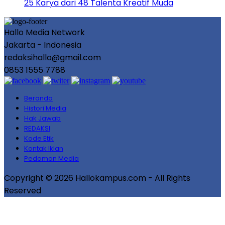
25 Karya dari 48 Talenta Kreatif Muda
Hallo Media Network
Jakarta - Indonesia
redaksihallo@gmail.com
0853 1555 7788
Beranda
Histori Media
Hak Jawab
REDAKSI
Kode Etik
Kontak Iklan
Pedoman Media
Copyright © 2026 Hallokampus.com - All Rights
Reserved