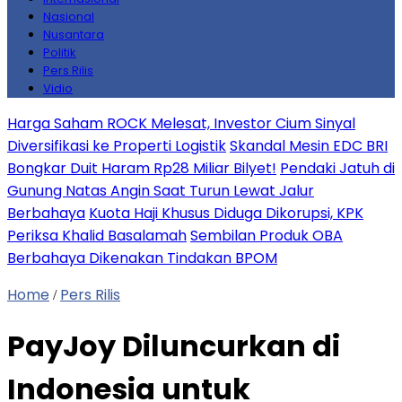
Nasional
Nusantara
Politik
Pers Rilis
Vidio
Harga Saham ROCK Melesat, Investor Cium Sinyal
Diversifikasi ke Properti Logistik
Skandal Mesin EDC BRI
Bongkar Duit Haram Rp28 Miliar Bilyet!
Pendaki Jatuh di
Gunung Natas Angin Saat Turun Lewat Jalur
Berbahaya
Kuota Haji Khusus Diduga Dikorupsi, KPK
Periksa Khalid Basalamah
Sembilan Produk OBA
Berbahaya Dikenakan Tindakan BPOM
Home
Pers Rilis
/
PayJoy Diluncurkan di
Indonesia untuk