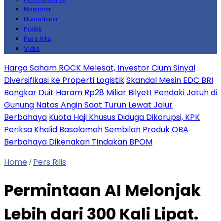
Nasional
Nusantara
Politik
Pers Rilis
Vidio
Harga Saham ROCK Melesat, Investor Cium Sinyal
Diversifikasi ke Properti Logistik
Skandal Mesin EDC BRI
Bongkar Duit Haram Rp28 Miliar Bilyet!
Pendaki Jatuh di
Gunung Natas Angin Saat Turun Lewat Jalur
Berbahaya
Kuota Haji Khusus Diduga Dikorupsi, KPK
Periksa Khalid Basalamah
Sembilan Produk OBA
Berbahaya Dikenakan Tindakan BPOM
Home
Pers Rilis
/
Permintaan AI Melonjak
Lebih dari 300 Kali Lipat.