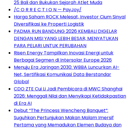
25 Bali dan Bukukan Sejarah Atlet Muda
/C O R R E C T I O N — PayJoy/
Harga Saham ROCK Melesat, Investor Cium Sinyal
Diversifikasi ke Properti Logistik
PADMA RUN BANDUNG 2026 KEMBALI DIGELAR
DENGAN MISI YANG LEBIH BESAR, MENYATUKAN
PARA PELARI UNTUK PERUBAHAN
Risen Energy Tampilkan Inovasi Energi untuk
Berbagai Segmen di Intersolar Europe 2026
Menuju Era Jaringan 2030: WBBA Luncurkan AI-
Net, Sertifikasi Komunikasi Data Berstandar
Global
CDO ZTE Cui Li Jadi Pembicara di MWC Shanghai
2026: Menggali Nilai dan Menyikapi Ketidakpastian
di Era AI
Debut “The Princess Wencheng Banquet”:
Suguhkan Pertunjukan Makan Malam Imersif
Pertama yang Memadukan Elemen Budaya dan