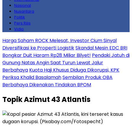
Nasional
Nusantara
Politik
Pers Rilis
Vidio
Harga Saham ROCK Melesat, Investor Cium Sinyal
Diversifikasi ke Properti Logistik
Skandal Mesin EDC BRI
Bongkar Duit Haram Rp28 Miliar Bilyet!
Pendaki Jatuh di
Gunung Natas Angin Saat Turun Lewat Jalur
Berbahaya
Kuota Haji Khusus Diduga Dikorupsi, KPK
Periksa Khalid Basalamah
Sembilan Produk OBA
Berbahaya Dikenakan Tindakan BPOM
Topik
Azimut 43 Atlantis