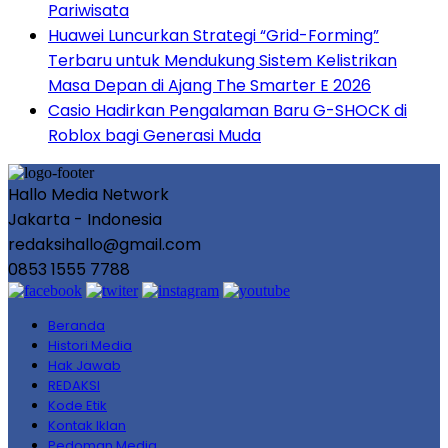
Pariwisata
Huawei Luncurkan Strategi “Grid-Forming”
Terbaru untuk Mendukung Sistem Kelistrikan
Masa Depan di Ajang The Smarter E 2026
Casio Hadirkan Pengalaman Baru G-SHOCK di
Roblox bagi Generasi Muda
Hallo Media Network
Jakarta - Indonesia
redaksihallo@gmail.com
0853 1555 7788
Beranda
Histori Media
Hak Jawab
REDAKSI
Kode Etik
Kontak Iklan
Pedoman Media