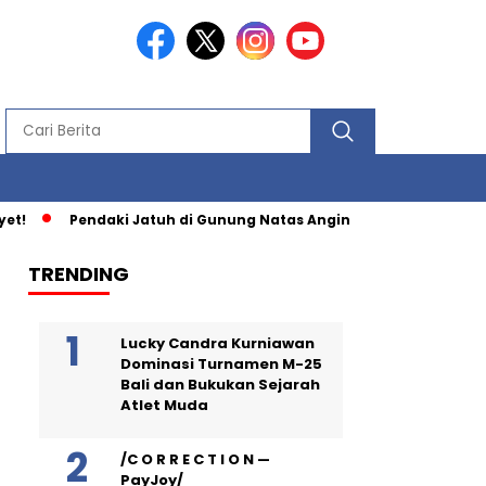
t!
Pendaki Jatuh di Gunung Natas Angin Saat Turun Lewat J
TRENDING
Lucky Candra Kurniawan
Dominasi Turnamen M-25
Bali dan Bukukan Sejarah
Atlet Muda
/C O R R E C T I O N —
PayJoy/