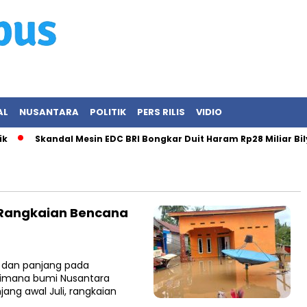
AL
NUSANTARA
POLITIK
PERS RILIS
VIDIO
Skandal Mesin EDC BRI Bongkar Duit Haram Rp28 Miliar Bilye
 Rangkaian Bencana
 dan panjang pada
imana bumi Nusantara
ang awal Juli, rangkaian