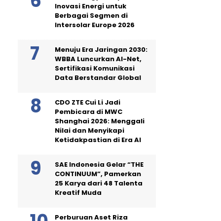
Inovasi Energi untuk
Berbagai Segmen di
Intersolar Europe 2026
Menuju Era Jaringan 2030:
WBBA Luncurkan AI-Net,
Sertifikasi Komunikasi
Data Berstandar Global
CDO ZTE Cui Li Jadi
Pembicara di MWC
Shanghai 2026: Menggali
Nilai dan Menyikapi
Ketidakpastian di Era AI
SAE Indonesia Gelar “THE
CONTINUUM”, Pamerkan
25 Karya dari 48 Talenta
Kreatif Muda
Perburuan Aset Riza