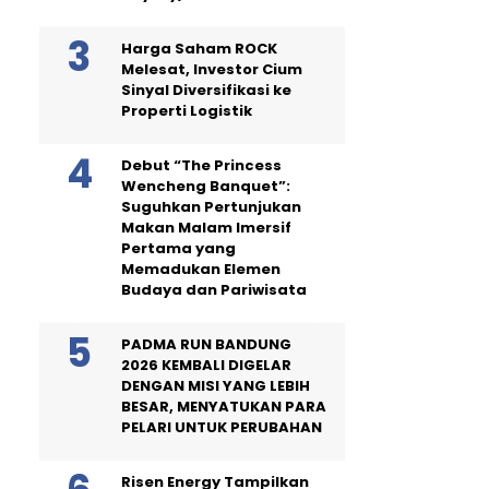
Harga Saham ROCK
Melesat, Investor Cium
Sinyal Diversifikasi ke
Properti Logistik
Debut “The Princess
Wencheng Banquet”:
Suguhkan Pertunjukan
Makan Malam Imersif
Pertama yang
Memadukan Elemen
Budaya dan Pariwisata
PADMA RUN BANDUNG
2026 KEMBALI DIGELAR
DENGAN MISI YANG LEBIH
BESAR, MENYATUKAN PARA
PELARI UNTUK PERUBAHAN
Risen Energy Tampilkan