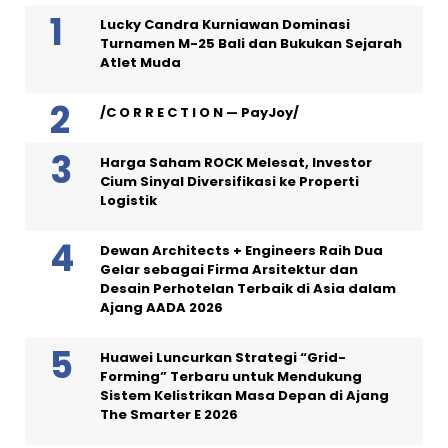
Lucky Candra Kurniawan Dominasi
Turnamen M-25 Bali dan Bukukan Sejarah
Atlet Muda
/C O R R E C T I O N — PayJoy/
Harga Saham ROCK Melesat, Investor
Cium Sinyal Diversifikasi ke Properti
Logistik
Dewan Architects + Engineers Raih Dua
Gelar sebagai Firma Arsitektur dan
Desain Perhotelan Terbaik di Asia dalam
Ajang AADA 2026
Huawei Luncurkan Strategi “Grid-
Forming” Terbaru untuk Mendukung
Sistem Kelistrikan Masa Depan di Ajang
The Smarter E 2026