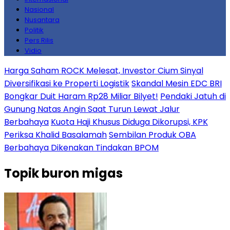
Nasional
Nusantara
Politik
Pers Rilis
Vidio
Harga Saham ROCK Melesat, Investor Cium Sinyal
Diversifikasi ke Properti Logistik
Skandal Mesin EDC BRI
Bongkar Duit Haram Rp28 Miliar Bilyet!
Pendaki Jatuh di
Gunung Natas Angin Saat Turun Lewat Jalur
Berbahaya
Kuota Haji Khusus Diduga Dikorupsi, KPK
Periksa Khalid Basalamah
Sembilan Produk OBA
Berbahaya Dikenakan Tindakan BPOM
Topik
buron migas