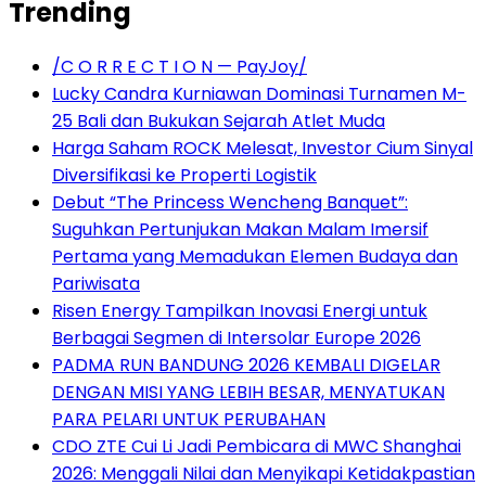
Trending
/C O R R E C T I O N — PayJoy/
Lucky Candra Kurniawan Dominasi Turnamen M-
25 Bali dan Bukukan Sejarah Atlet Muda
Harga Saham ROCK Melesat, Investor Cium Sinyal
Diversifikasi ke Properti Logistik
Debut “The Princess Wencheng Banquet”:
Suguhkan Pertunjukan Makan Malam Imersif
Pertama yang Memadukan Elemen Budaya dan
Pariwisata
Risen Energy Tampilkan Inovasi Energi untuk
Berbagai Segmen di Intersolar Europe 2026
PADMA RUN BANDUNG 2026 KEMBALI DIGELAR
DENGAN MISI YANG LEBIH BESAR, MENYATUKAN
PARA PELARI UNTUK PERUBAHAN
CDO ZTE Cui Li Jadi Pembicara di MWC Shanghai
2026: Menggali Nilai dan Menyikapi Ketidakpastian