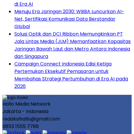
di Era AI
Menuju Era Jaringan 2030: WBBA Luncurkan AI-
Net, Sertifikasi Komunikasi Data Berstandar
Global
Solusi Optik dan DCI Ribbon Memungkinkan PT
Jala Lintas Media (JLM) Memanfaatkan Kapasitas
Jaringan Bawah Laut dan Metro Antara Indonesia
dan Singapura
Campaign Connect Indonesia Edisi Ketiga
Pertemukan Eksekutif Pemasaran untuk
Membahas Strategi Pertumbuhan di Era AI pada
2026
Hallo Media Network
Jakarta - Indonesia
redaksihallo@gmail.com
0853 1555 7788