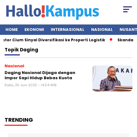
HOME
EKONOMI
INTERNASIONAL
NASIONAL
NUSAN
or Cium Sinyal Diversifikasi ke Properti Logistik
Skandal Me
Topik
Daging
Nasional
Daging Nasional Dijaga dengan
Impor Sapi Hidup Bebas Kuota
Rabu, 25 Juni 2025 - 14:04 WIB
TRENDING