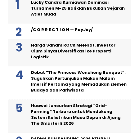
Lucky Candra Kurniawan Dominasi
Turnamen M-25 Bali dan Bukukan Sejarah
Atlet Muda
/C O R R E C T I O N — PayJoy/
Harga Saham ROCK Melesat, Investor
Cium Sinyal Diversifikasi ke Properti
Logistik
Debut “The Princess Wencheng Banquet”:
Suguhkan Pertunjukan Makan Malam
Imersif Pertama yang Memadukan Elemen
Budaya dan Pariwisata
Huawei Luncurkan Strategi “Grid-
Forming” Terbaru untuk Mendukung
Sistem Kelistrikan Masa Depan di Ajang
The Smarter E 2026
PADMA RUN BANDUNG 2026 KEMBALI