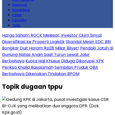
Nasional
Nusantara
Politik
Pers Rilis
Vidio
Harga Saham ROCK Melesat, Investor Cium Sinyal
Diversifikasi ke Properti Logistik
Skandal Mesin EDC BRI
Bongkar Duit Haram Rp28 Miliar Bilyet!
Pendaki Jatuh di
Gunung Natas Angin Saat Turun Lewat Jalur
Berbahaya
Kuota Haji Khusus Diduga Dikorupsi, KPK
Periksa Khalid Basalamah
Sembilan Produk OBA
Berbahaya Dikenakan Tindakan BPOM
Topik
dugaan tppu