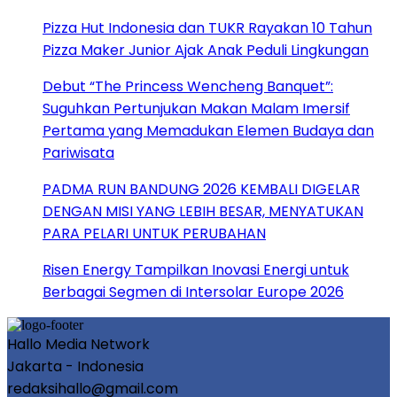
Pizza Hut Indonesia dan TUKR Rayakan 10 Tahun
Pizza Maker Junior Ajak Anak Peduli Lingkungan
Debut “The Princess Wencheng Banquet”:
Suguhkan Pertunjukan Makan Malam Imersif
Pertama yang Memadukan Elemen Budaya dan
Pariwisata
PADMA RUN BANDUNG 2026 KEMBALI DIGELAR
DENGAN MISI YANG LEBIH BESAR, MENYATUKAN
PARA PELARI UNTUK PERUBAHAN
Risen Energy Tampilkan Inovasi Energi untuk
Berbagai Segmen di Intersolar Europe 2026
Hallo Media Network
Jakarta - Indonesia
redaksihallo@gmail.com