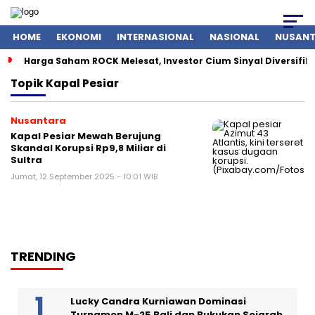
HOME
EKONOMI
INTERNASIONAL
NASIONAL
NUSAN
Harga Saham ROCK Melesat, Investor Cium Sinyal Diversifikas
Topik
Kapal Pesiar
Nusantara
Kapal Pesiar Mewah Berujung
Skandal Korupsi Rp9,8 Miliar di
Sultra
Jumat, 12 September 2025 - 10:01 WIB
TRENDING
Lucky Candra Kurniawan Dominasi
Turnamen M-25 Bali dan Bukukan Sejarah