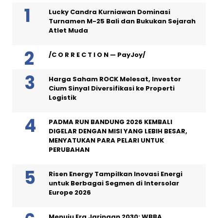
Lucky Candra Kurniawan Dominasi
Turnamen M-25 Bali dan Bukukan Sejarah
Atlet Muda
/C O R R E C T I O N — PayJoy/
Harga Saham ROCK Melesat, Investor
Cium Sinyal Diversifikasi ke Properti
Logistik
PADMA RUN BANDUNG 2026 KEMBALI
DIGELAR DENGAN MISI YANG LEBIH BESAR,
MENYATUKAN PARA PELARI UNTUK
PERUBAHAN
Risen Energy Tampilkan Inovasi Energi
untuk Berbagai Segmen di Intersolar
Europe 2026
Menuju Era Jaringan 2030: WBBA