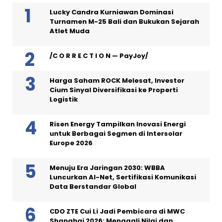
Lucky Candra Kurniawan Dominasi
Turnamen M-25 Bali dan Bukukan Sejarah
Atlet Muda
/C O R R E C T I O N — PayJoy/
Harga Saham ROCK Melesat, Investor
Cium Sinyal Diversifikasi ke Properti
Logistik
Risen Energy Tampilkan Inovasi Energi
untuk Berbagai Segmen di Intersolar
Europe 2026
Menuju Era Jaringan 2030: WBBA
Luncurkan AI-Net, Sertifikasi Komunikasi
Data Berstandar Global
CDO ZTE Cui Li Jadi Pembicara di MWC
Shanghai 2026: Menggali Nilai dan