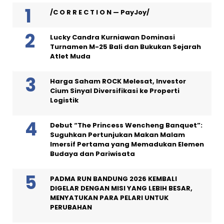
/C O R R E C T I O N — PayJoy/
Lucky Candra Kurniawan Dominasi
Turnamen M-25 Bali dan Bukukan Sejarah
Atlet Muda
Harga Saham ROCK Melesat, Investor
Cium Sinyal Diversifikasi ke Properti
Logistik
Debut “The Princess Wencheng Banquet”:
Suguhkan Pertunjukan Makan Malam
Imersif Pertama yang Memadukan Elemen
Budaya dan Pariwisata
PADMA RUN BANDUNG 2026 KEMBALI
DIGELAR DENGAN MISI YANG LEBIH BESAR,
MENYATUKAN PARA PELARI UNTUK
PERUBAHAN