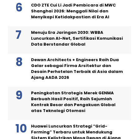
CDO ZTE Cui Li Jadi Pembicara di MWC
Shanghai 2026: Menggali Nilai dan
Menyikapi Ketidakpastian di Era AI
Menuju Era Jaringan 2030: WBBA
Luncurkan AI-Net, Sertifikasi Komunikasi
Data Berstandar Global
Dewan Architects + Engineers Raih Dua
Gelar sebagai Firma Arsitektur dan
Desain Perhotelan Terbaik di Asia dalam
Ajang AADA 2026
Peningkatan Strategis Merek GENMA
Berbuah Hasil Positif, Raih Sejumlah
Kontrak Besar dan Pengakuan Global
atas Teknologi Otomasi
Huawei Luncurkan Strategi “Grid-
Forming” Terbaru untuk Mendukung
Sistem Kelistrikan Masa Depan di Ajang