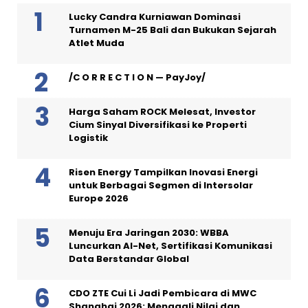
Lucky Candra Kurniawan Dominasi
Turnamen M-25 Bali dan Bukukan Sejarah
Atlet Muda
/C O R R E C T I O N — PayJoy/
Harga Saham ROCK Melesat, Investor
Cium Sinyal Diversifikasi ke Properti
Logistik
Risen Energy Tampilkan Inovasi Energi
untuk Berbagai Segmen di Intersolar
Europe 2026
Menuju Era Jaringan 2030: WBBA
Luncurkan AI-Net, Sertifikasi Komunikasi
Data Berstandar Global
CDO ZTE Cui Li Jadi Pembicara di MWC
Shanghai 2026: Menggali Nilai dan