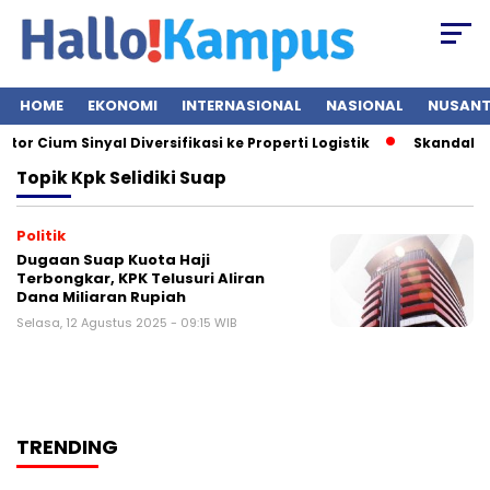
HOME
EKONOMI
INTERNASIONAL
NASIONAL
NUSAN
r Cium Sinyal Diversifikasi ke Properti Logistik
Skandal Mes
Topik
Kpk Selidiki Suap
Politik
Dugaan Suap Kuota Haji
Terbongkar, KPK Telusuri Aliran
Dana Miliaran Rupiah
Selasa, 12 Agustus 2025 - 09:15 WIB
TRENDING