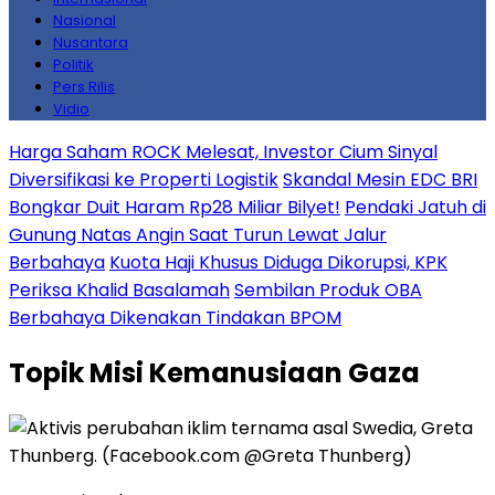
Nasional
Nusantara
Politik
Pers Rilis
Vidio
Harga Saham ROCK Melesat, Investor Cium Sinyal
Diversifikasi ke Properti Logistik
Skandal Mesin EDC BRI
Bongkar Duit Haram Rp28 Miliar Bilyet!
Pendaki Jatuh di
Gunung Natas Angin Saat Turun Lewat Jalur
Berbahaya
Kuota Haji Khusus Diduga Dikorupsi, KPK
Periksa Khalid Basalamah
Sembilan Produk OBA
Berbahaya Dikenakan Tindakan BPOM
Topik
Misi Kemanusiaan Gaza