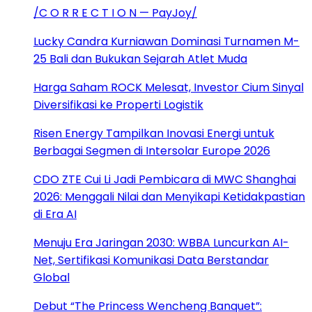
/C O R R E C T I O N — PayJoy/
Lucky Candra Kurniawan Dominasi Turnamen M-
25 Bali dan Bukukan Sejarah Atlet Muda
Harga Saham ROCK Melesat, Investor Cium Sinyal
Diversifikasi ke Properti Logistik
Risen Energy Tampilkan Inovasi Energi untuk
Berbagai Segmen di Intersolar Europe 2026
CDO ZTE Cui Li Jadi Pembicara di MWC Shanghai
2026: Menggali Nilai dan Menyikapi Ketidakpastian
di Era AI
Menuju Era Jaringan 2030: WBBA Luncurkan AI-
Net, Sertifikasi Komunikasi Data Berstandar
Global
Debut “The Princess Wencheng Banquet”: