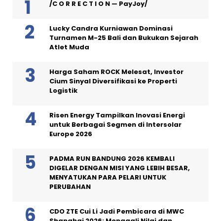
/C O R R E C T I O N — PayJoy/
Lucky Candra Kurniawan Dominasi
Turnamen M-25 Bali dan Bukukan Sejarah
Atlet Muda
Harga Saham ROCK Melesat, Investor
Cium Sinyal Diversifikasi ke Properti
Logistik
Risen Energy Tampilkan Inovasi Energi
untuk Berbagai Segmen di Intersolar
Europe 2026
PADMA RUN BANDUNG 2026 KEMBALI
DIGELAR DENGAN MISI YANG LEBIH BESAR,
MENYATUKAN PARA PELARI UNTUK
PERUBAHAN
CDO ZTE Cui Li Jadi Pembicara di MWC
Shanghai 2026: Menggali Nilai dan