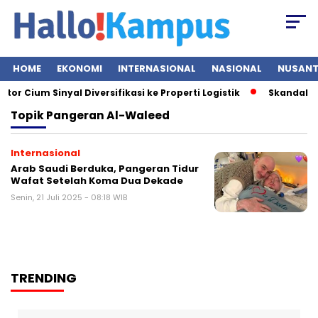
HOME
EKONOMI
INTERNASIONAL
NASIONAL
NUSAN
r Cium Sinyal Diversifikasi ke Properti Logistik
Skandal Mes
Topik
Pangeran Al-Waleed
Internasional
Arab Saudi Berduka, Pangeran Tidur
Wafat Setelah Koma Dua Dekade
Senin, 21 Juli 2025 - 08:18 WIB
TRENDING