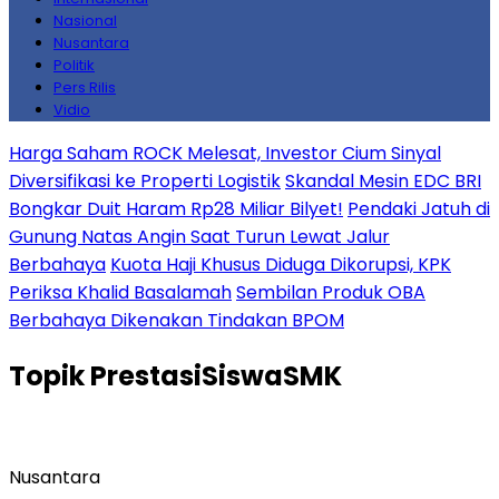
Nasional
Nusantara
Politik
Pers Rilis
Vidio
Harga Saham ROCK Melesat, Investor Cium Sinyal
Diversifikasi ke Properti Logistik
Skandal Mesin EDC BRI
Bongkar Duit Haram Rp28 Miliar Bilyet!
Pendaki Jatuh di
Gunung Natas Angin Saat Turun Lewat Jalur
Berbahaya
Kuota Haji Khusus Diduga Dikorupsi, KPK
Periksa Khalid Basalamah
Sembilan Produk OBA
Berbahaya Dikenakan Tindakan BPOM
Topik
PrestasiSiswaSMK
Nusantara