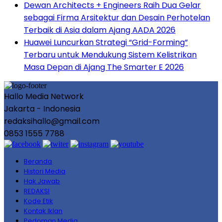
Dewan Architects + Engineers Raih Dua Gelar
sebagai Firma Arsitektur dan Desain Perhotelan
Terbaik di Asia dalam Ajang AADA 2026
Huawei Luncurkan Strategi “Grid-Forming”
Terbaru untuk Mendukung Sistem Kelistrikan
Masa Depan di Ajang The Smarter E 2026
Hallo Media Network
Jakarta - Indonesia
redaksihallo@gmail.com
0853 1555 7788
Beranda
Histori Media
Hak Jawab
REDAKSI
Kode Etik
Kontak Iklan
Pedoman Media