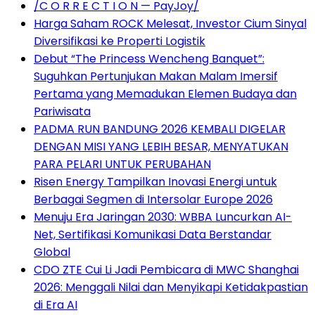
/C O R R E C T I O N — PayJoy/
Harga Saham ROCK Melesat, Investor Cium Sinyal
Diversifikasi ke Properti Logistik
Debut “The Princess Wencheng Banquet”:
Suguhkan Pertunjukan Makan Malam Imersif
Pertama yang Memadukan Elemen Budaya dan
Pariwisata
PADMA RUN BANDUNG 2026 KEMBALI DIGELAR
DENGAN MISI YANG LEBIH BESAR, MENYATUKAN
PARA PELARI UNTUK PERUBAHAN
Risen Energy Tampilkan Inovasi Energi untuk
Berbagai Segmen di Intersolar Europe 2026
Menuju Era Jaringan 2030: WBBA Luncurkan AI-
Net, Sertifikasi Komunikasi Data Berstandar
Global
CDO ZTE Cui Li Jadi Pembicara di MWC Shanghai
2026: Menggali Nilai dan Menyikapi Ketidakpastian
di Era AI