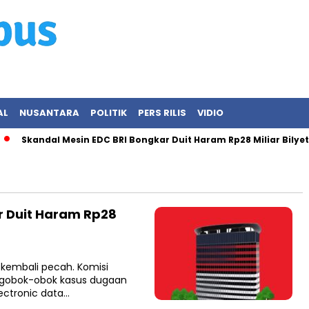
AL
NUSANTARA
POLITIK
PERS RILIS
VIDIO
Skandal Mesin EDC BRI Bongkar Duit Haram Rp28 Miliar Bilyet!
r Duit Haram Rp28
 kembali pecah. Komisi
ngobok-obok kasus dugaan
ectronic data…