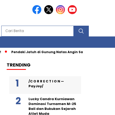
Pendaki Jatuh di Gunung Natas Angin Saat Turun Lewat Jalu
TRENDING
/C O R R E C T I O N —
PayJoy/
Lucky Candra Kurniawan
Dominasi Turnamen M-25
Bali dan Bukukan Sejarah
Atlet Muda