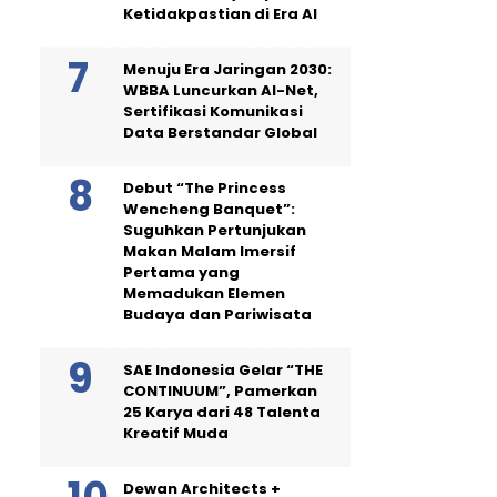
Ketidakpastian di Era AI
Menuju Era Jaringan 2030:
WBBA Luncurkan AI-Net,
Sertifikasi Komunikasi
Data Berstandar Global
Debut “The Princess
Wencheng Banquet”:
Suguhkan Pertunjukan
Makan Malam Imersif
Pertama yang
Memadukan Elemen
Budaya dan Pariwisata
SAE Indonesia Gelar “THE
CONTINUUM”, Pamerkan
25 Karya dari 48 Talenta
Kreatif Muda
Dewan Architects +