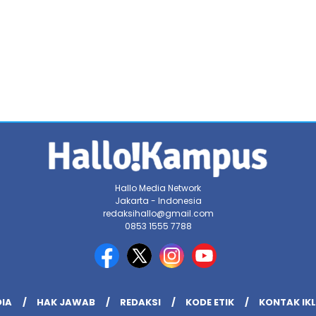
Hallo Media Network
Jakarta - Indonesia
redaksihallo@gmail.com
0853 1555 7788
DIA
HAK JAWAB
REDAKSI
KODE ETIK
KONTAK IK