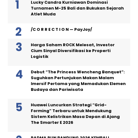
Lucky Candra Kurniawan Dominasi
Turnamen M-25 Bali dan Bukukan Sejarah
Atlet Muda
/C O R R E C T I O N — PayJoy/
Harga Saham ROCK Melesat, Investor
Cium Sinyal Diversifikasi ke Properti
Logistik
Debut “The Princess Wencheng Banquet”:
Suguhkan Pertunjukan Makan Malam
Imersif Pertama yang Memadukan Elemen
Budaya dan Pariwisata
Huawei Luncurkan Strategi “Grid-
Forming” Terbaru untuk Mendukung
Sistem Kelistrikan Masa Depan di Ajang
The Smarter E 2026
PADMA RUN BANDUNG 2026 KEMBALI