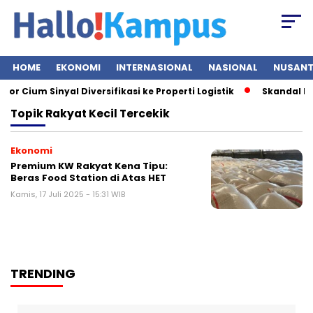
HOME
EKONOMI
INTERNASIONAL
NASIONAL
NUSAN
r Cium Sinyal Diversifikasi ke Properti Logistik
Skandal Mes
Topik
Rakyat Kecil Tercekik
Ekonomi
Premium KW Rakyat Kena Tipu:
Beras Food Station di Atas HET
Kamis, 17 Juli 2025 - 15:31 WIB
TRENDING