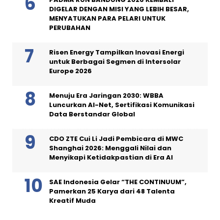
DIGELAR DENGAN MISI YANG LEBIH BESAR,
MENYATUKAN PARA PELARI UNTUK
PERUBAHAN
Risen Energy Tampilkan Inovasi Energi
untuk Berbagai Segmen di Intersolar
Europe 2026
Menuju Era Jaringan 2030: WBBA
Luncurkan AI-Net, Sertifikasi Komunikasi
Data Berstandar Global
CDO ZTE Cui Li Jadi Pembicara di MWC
Shanghai 2026: Menggali Nilai dan
Menyikapi Ketidakpastian di Era AI
SAE Indonesia Gelar “THE CONTINUUM”,
Pamerkan 25 Karya dari 48 Talenta
Kreatif Muda