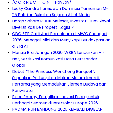
/C O R R E C T I O N — PayJoy/
Lucky Candra Kurniawan Dominasi Turnamen M-
25 Bali dan Bukukan Sejarah Atlet Muda
Harga Saham ROCK Melesat, Investor Cium Sinyal
Diversifikasi ke Properti Logistik
CDO ZTE Cui Li Jadi Pembicara di MWC Shanghai
2026: Menggali Nilai dan Menyikapi Ketidakpastian
di Era AI
Menuju Era Jaringan 2030: WBBA Luncurkan AI-
Net, Sertifikasi Komunikasi Data Berstandar
Global
Debut “The Princess Wencheng Banquet”:
Suguhkan Pertunjukan Makan Malam Imersif
Pertama yang Memadukan Elemen Budaya dan
Pariwisata
Risen Energy Tampilkan Inovasi Energi untuk
Berbagai Segmen di Intersolar Europe 2026
PADMA RUN BANDUNG 2026 KEMBALI DIGELAR