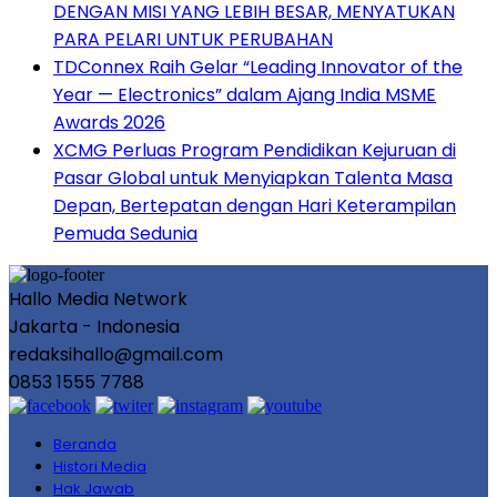
DENGAN MISI YANG LEBIH BESAR, MENYATUKAN
PARA PELARI UNTUK PERUBAHAN
TDConnex Raih Gelar “Leading Innovator of the
Year — Electronics” dalam Ajang India MSME
Awards 2026
XCMG Perluas Program Pendidikan Kejuruan di
Pasar Global untuk Menyiapkan Talenta Masa
Depan, Bertepatan dengan Hari Keterampilan
Pemuda Sedunia
Hallo Media Network
Jakarta - Indonesia
redaksihallo@gmail.com
0853 1555 7788
Beranda
Histori Media
Hak Jawab