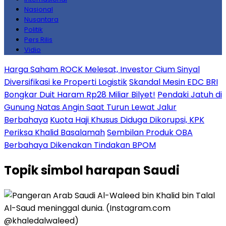
Nasional
Nusantara
Politik
Pers Rilis
Vidio
Harga Saham ROCK Melesat, Investor Cium Sinyal
Diversifikasi ke Properti Logistik
Skandal Mesin EDC BRI
Bongkar Duit Haram Rp28 Miliar Bilyet!
Pendaki Jatuh di
Gunung Natas Angin Saat Turun Lewat Jalur
Berbahaya
Kuota Haji Khusus Diduga Dikorupsi, KPK
Periksa Khalid Basalamah
Sembilan Produk OBA
Berbahaya Dikenakan Tindakan BPOM
Topik
simbol harapan Saudi