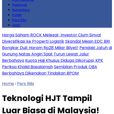
Nasional
Nusantara
Politik
Pers Rilis
Vidio
Harga Saham ROCK Melesat, Investor Cium Sinyal
Diversifikasi ke Properti Logistik
Skandal Mesin EDC BRI
Bongkar Duit Haram Rp28 Miliar Bilyet!
Pendaki Jatuh di
Gunung Natas Angin Saat Turun Lewat Jalur
Berbahaya
Kuota Haji Khusus Diduga Dikorupsi, KPK
Periksa Khalid Basalamah
Sembilan Produk OBA
Berbahaya Dikenakan Tindakan BPOM
Home
Pers Rilis
/
Teknologi HJT Tampil
Luar Biasa di Malaysia!