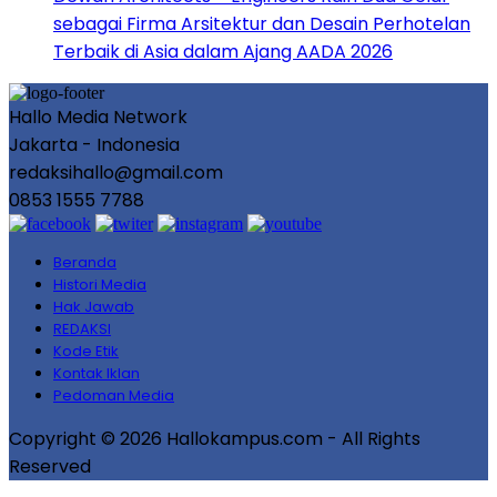
sebagai Firma Arsitektur dan Desain Perhotelan
Terbaik di Asia dalam Ajang AADA 2026
Hallo Media Network
Jakarta - Indonesia
redaksihallo@gmail.com
0853 1555 7788
Beranda
Histori Media
Hak Jawab
REDAKSI
Kode Etik
Kontak Iklan
Pedoman Media
Copyright © 2026 Hallokampus.com - All Rights
Reserved