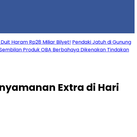
uit Haram Rp28 Miliar Bilyet!
Pendaki Jatuh di Gunung
Sembilan Produk OBA Berbahaya Dikenakan Tindakan
nyamanan Extra di Hari