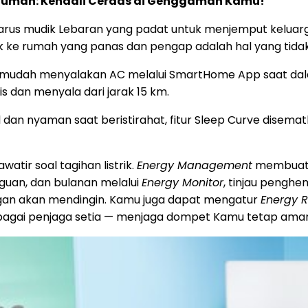
a Rumah: Kendali Cerdas di Genggaman Kamu!
us mudik Lebaran yang padat untuk menjemput keluarga
 ke rumah yang panas dan pengap adalah hal yang tidak
 mudah menyalakan AC melalui SmartHome App saat dalam
s dan menyala dari jarak 15 km.
l dan nyaman saat beristirahat, fitur Sleep Curve disem
atir soal tagihan listrik.
Energy Management
membuat k
gguan, dan bulanan melalui
Energy Monitor
, tinjau pengh
an akan mendingin. Kamu juga dapat mengatur
Energy 
ir sebagai penjaga setia — menjaga dompet Kamu tetap a