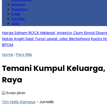
Nasional
Nusantara
Politik
Pers Rilis
Vidio
Harga Saham ROCK Melesat, Investor Cium Sinyal Diversifi
Natas Angin Saat Turun Lewat Jalur Berbahaya
Kuota Ha
BPOM
Home
Pers Rilis
/
Temani Kumpul Keluarga, 
Raya
Tim Hallo Kampus
- Jurnalis