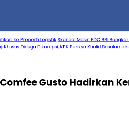
kasi ke Properti Logistik
Skandal Mesin EDC BRI Bongkar D
ji Khusus Diduga Dikorupsi, KPK Periksa Khalid Basalamah
Comfee Gusto Hadirkan Ke