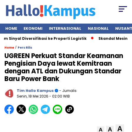
HOME
EKONOMI
INTERNASIONAL
NASIONAL
NUSAN
inyal Diversifikasi ke Properti Logistik
Skandal Mesin EDC B
/
Home
Pers Rilis
UGREEN Perkuat Standar Keamanan
Pengisian Daya lewat Kemitraan
dengan ATL dan Dukungan Standar
Baru Power Bank
Tim Hallo Kampus
- Jurnalis
Senin, 18 Mei 2026
- 02:00 WIB
A
A
A