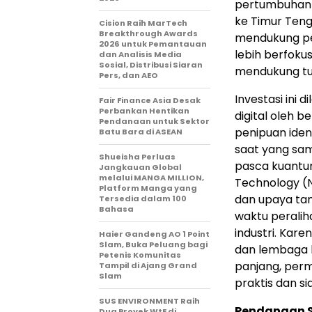
pertumbuhan 
ke Timur Teng
Cision Raih MarTech
Breakthrough Awards
mendukung pe
2026 untuk Pemantauan
lebih berfoku
dan Analisis Media
Sosial, Distribusi Siaran
mendukung tuj
Pers, dan AEO
Investasi ini 
Fair Finance Asia Desak
Perbankan Hentikan
digital oleh 
Pendanaan untuk Sektor
penipuan iden
Batu Bara di ASEAN
saat yang sa
Shueisha Perluas
pasca kuantum
Jangkauan Global
melalui MANGA MILLION,
Technology (N
Platform Manga yang
dan upaya tan
Tersedia dalam 100
Bahasa
waktu perali
industri. Kar
Haier Gandeng AO 1 Point
Slam, Buka Peluang bagi
dan lembaga 
Petenis Komunitas
panjang, permi
Tampil di Ajang Grand
Slam
praktis dan s
SUS ENVIRONMENT Raih
Pendanaan S
Dua Proyek WtE di