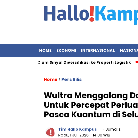
HOME
EKONOMI
INTERNASIONAL
NASION
, Investor Cium Sinyal Diversifikasi ke Properti Logistik
S
Home
Pers Rilis
/
Wultra Menggalang Dan
Untuk Percepat Perluas
Pasca Kuantum di Sel
Tim Hallo Kampus
- Jurnalis
Rabu, 1 Juli 2026
- 14:00 WIB