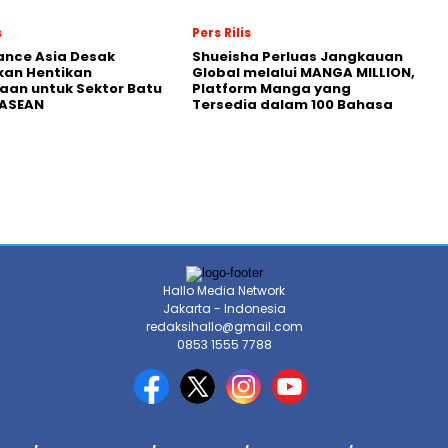
s
Pers Rilis
nance Asia Desak
Shueisha Perluas Jangkauan
kan Hentikan
Global melalui MANGA MILLION,
an untuk Sektor Batu
Platform Manga yang
 ASEAN
Tersedia dalam 100 Bahasa
Hallo Media Network
Jakarta - Indonesia
redaksihallo@gmail.com
0853 1555 7788