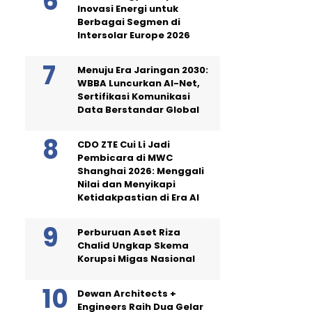
Inovasi Energi untuk
Berbagai Segmen di
Intersolar Europe 2026
Menuju Era Jaringan 2030:
WBBA Luncurkan AI-Net,
Sertifikasi Komunikasi
Data Berstandar Global
CDO ZTE Cui Li Jadi
Pembicara di MWC
Shanghai 2026: Menggali
Nilai dan Menyikapi
Ketidakpastian di Era AI
Perburuan Aset Riza
Chalid Ungkap Skema
Korupsi Migas Nasional
Dewan Architects +
Engineers Raih Dua Gelar