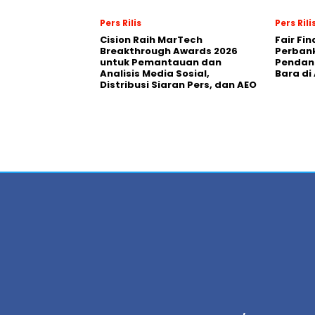
Pers Rilis
Pers Rili
Cision Raih MarTech
Fair Fi
Breakthrough Awards 2026
Perban
untuk Pemantauan dan
Pendana
Analisis Media Sosial,
Bara di
Distribusi Siaran Pers, dan AEO