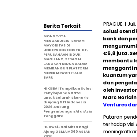
PRAGUE
,
1 Juli
Berita Terkait
solusi otent
MONDEVITA
bank dan per
MENGAKUISISI SAHAM
mengumumkan
MAYORITAS DI
UNDERSCORE DISTRICT,
€6,8 juta.
Se
PERUSAHAAN INDUK
MAGLIANO, SEBAGAI
membantu l
LANGKAH KEDUA DALAM
mengganti m
MEMBANGUN PLATFORM
MEREK MEWAH ITALIA
kuantum yan
BARU
dan pengala
HIKSEMI Tampilkan Solusi
oleh investo
Penyimpanan Data
Marc Norlain
untuk Seluruh Skenario
di Ajang DTI Indonesia
Ventures dan
2026, Dukung
Pengembangan AI di Asia
Tenggara
Putaran pend
terhadap visi
Huawei Jadi Mitra bagi
meningkatkan 
Ajang GSMA M360 ASEAN
2026