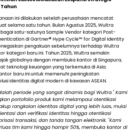
 Tahun
naan ini dilakukan setelah perusahaan mencatat
kuat selama satu tahun. Bulan Agustus 2025, Wultra
bagai satu-satunya Sample Vendor kategori Post-
ntication di Gartner® Hype Cycle™ for Digital Identity
enegaskan pengakuan sebelumnya terhadap Wultra
or kategori baru ini. Tahun 2025, Wultra semakin
ejak globalnya dengan membuka kantor di Singapura,
sat teknologi keuangan yang terkemuka di Asia.
ntor baru ini untuk memenuhi peningkatan
lusi identitas digital modern di kawasan ASEAN.
dalah periode yang sangat dinamis bagi Wultra." Kami
n portofolio produk kami melampaui otentikasi
up rangkaian identitas digital yang lebih luas, mulai
ientasi dan verifikasi identitas hingga otentikasi
risasi transaksi, dan tanda tangan elektronik. "Kami
luas tim kami hingga hampir 50%, membuka kantor di