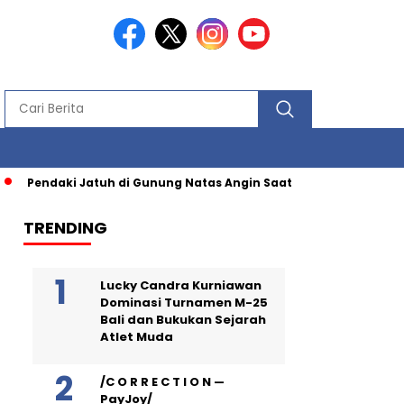
Pendaki Jatuh di Gunung Natas Angin Saat Turun Lewat Jalur Be
TRENDING
Lucky Candra Kurniawan
Dominasi Turnamen M-25
Bali dan Bukukan Sejarah
Atlet Muda
/C O R R E C T I O N —
PayJoy/