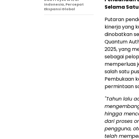
Indonesia, Percepat
Selama Satu
Ekspansi Global
Putaran penda
kinerja yang 
dinobatkan se
Quantum Authe
2025, yang m
sebagai pelop
memperluas j
salah satu pu
Pembukaan ka
permintaan so
"Tahun lalu a
mengembangka
hingga mencak
dari proses or
pengguna, oto
telah memper