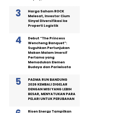
Harga Saham ROCK
Melesat, Investor Cium
Sinyal Diversifikasi ke
Properti Logistik
Debut “The Princess
Wencheng Banquet”:
Suguhkan Pertunjukan
Makan Malam Imersif
Pertama yang
Memadukan Elemen
Budaya dan Pariwisata
PADMA RUN BANDUNG
2026 KEMBALI DIGELAR
DENGAN MISI YANG LEBIH
BESAR, MENYATUKAN PARA
PELARI UNTUK PERUBAHAN
Risen Energy Tampilkan