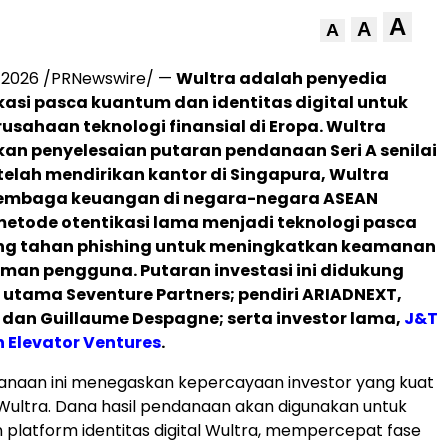
A
A
A
, 2026
/PRNewswire/ —
Wultra adalah penyedia
ikasi pasca kuantum dan identitas digital untuk
usahaan teknologi finansial di Eropa. Wultra
 penyelesaian putaran pendanaan Seri A senilai
telah mendirikan kantor di Singapura, Wultra
embaga keuangan di negara-negara ASEAN
etode otentikasi lama menjadi teknologi pasca
g tahan phishing untuk meningkatkan keamanan
man pengguna. Putaran investasi ini didukung
r utama Seventure Partners; pendiri ARIADNEXT,
 dan Guillaume Despagne; serta investor lama,
J&T
 Elevator Ventures
.
anaan ini menegaskan kepercayaan investor yang kuat
 Wultra. Dana hasil pendanaan akan digunakan untuk
platform identitas digital Wultra, mempercepat fase