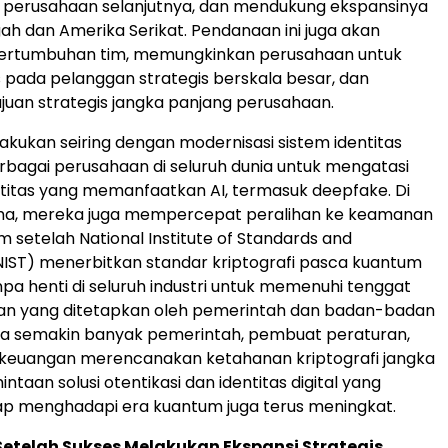
perusahaan selanjutnya, dan mendukung ekspansinya
ah dan Amerika Serikat. Pendanaan ini juga akan
rtumbuhan tim, memungkinkan perusahaan untuk
s pada pelanggan strategis berskala besar, dan
uan strategis jangka panjang perusahaan.
dilakukan seiring dengan modernisasi sistem identitas
berbagai perusahaan di seluruh dunia untuk mengatasi
titas yang memanfaatkan AI, termasuk deepfake. Di
ma, mereka juga mempercepat peralihan ke keamanan
 setelah National Institute of Standards and
IST) menerbitkan standar kriptografi pasca kuantum
pa henti di seluruh industri untuk memenuhi tenggat
han yang ditetapkan oleh pemerintah dan badan-badan
ena semakin banyak pemerintah, pembuat peraturan,
keuangan merencanakan ketahanan kriptografi jangka
ntaan solusi otentikasi dan identitas digital yang
iap menghadapi era kuantum juga terus meningkat.
etelah Sukses Melakukan Ekspansi Strategis