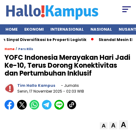
HOME
EKONOMI
INTERNASIONAL
NASIONAL
NUSAN
yal Diversifikasi ke Properti Logistik
Skandal Mesin EDC BR
/
Home
Pers Rilis
YOFC Indonesia Merayakan Hari Jadi
Ke-10, Terus Dorong Konektivitas
dan Pertumbuhan Inklusif
Tim Hallo Kampus
- Jurnalis
Senin, 17 November 2025
- 02:03 WIB
A
A
A