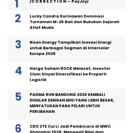
/C O R R E C T I O N — PayJoy/
Lucky Candra Kurniawan Dominasi
Turnamen M-25 Bali dan Bukukan Sejarah
Atlet Muda
Risen Energy Tampilkan Inovasi Energi
untuk Berbagai Segmen di Intersolar
Europe 2026
Harga Saham ROCK Melesat, Investor
Cium Sinyal Diversifikasi ke Properti
Logistik
PADMA RUN BANDUNG 2026 KEMBALI
DIGELAR DENGAN MISI YANG LEBIH BESAR,
MENYATUKAN PARA PELARI UNTUK
PERUBAHAN
CDO ZTE Cui Li Jadi Pembicara di MWC
Shanghai 2026: Menggali Nilai dan