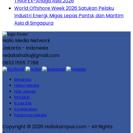
THAIFEX-Anuga Asia 2026
World Offshore Week 2026 Satukan Pelaku
Industri Energi, Migas Lepas Pantai, dan Maritim
Asia di Singapura
Hallo Media Network
Jakarta - Indonesia
redaksihallo@gmail.com
0853 1555 7788
Beranda
Histori Media
Hak Jawab
REDAKSI
Kode Etik
Kontak Iklan
Pedoman Media
Copyright © 2026 Hallokampus.com - All Rights