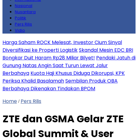
Nasional
Nusantara
Politik
Pers Rilis
Vidio
Harga Saham ROCK Melesat, Investor Cium Sinyal
Diversifikasi ke Properti Logistik
Skandal Mesin EDC BRI
Bongkar Duit Haram Rp28 Miliar Bilyet!
Pendaki Jatuh di
Gunung Natas Angin Saat Turun Lewat Jalur
Berbahaya
Kuota Haji Khusus Diduga Dikorupsi, KPK
Periksa Khalid Basalamah
Sembilan Produk OBA
Berbahaya Dikenakan Tindakan BPOM
Home
Pers Rilis
/
ZTE dan GSMA Gelar ZTE
Global Summit & User