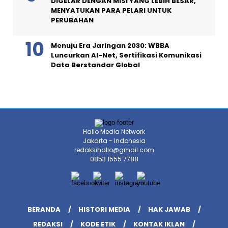
DIGELAR DENGAN MISI YANG LEBIH BESAR,
MENYATUKAN PARA PELARI UNTUK
PERUBAHAN
Menuju Era Jaringan 2030: WBBA
Luncurkan AI-Net, Sertifikasi Komunikasi
Data Berstandar Global
Hallo Media Network
Jakarta - Indonesia
redaksihallo@gmail.com
0853 1555 7788
BERANDA
HISTORI MEDIA
HAK JAWAB
REDAKSI
KODE ETIK
KONTAK IKLAN