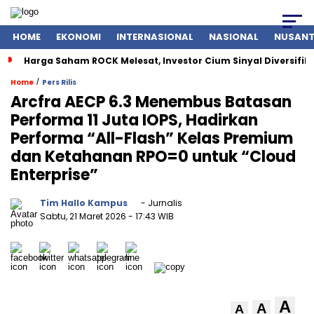
HOME
EKONOMI
INTERNASIONAL
NASIONAL
NUSAN
Harga Saham ROCK Melesat, Investor Cium Sinyal Diversifikas
/
Home
Pers Rilis
Arcfra AECP 6.3 Menembus Batasan
Performa 11 Juta IOPS, Hadirkan
Performa “All-Flash” Kelas Premium
dan Ketahanan RPO=0 untuk “Cloud
Enterprise”
Tim Hallo Kampus
- Jurnalis
Sabtu, 21 Maret 2026
- 17:43 WIB
A
A
A