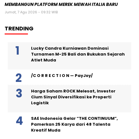
MEMBANGUN PLATFORM MEREK MEWAH ITALIA BARU
Jumat, 7 Agu 2026 - 09:32 WIB
TRENDING
Lucky Candra Kurniawan Dominasi
Turnamen M-25 Bali dan Bukukan Sejarah
Atlet Muda
/C O R R E C T I O N — PayJoy/
Harga Saham ROCK Melesat, Investor
Cium Sinyal Diversifikasi ke Properti
Logistik
SAE Indonesia Gelar “THE CONTINUUM”,
Pamerkan 25 Karya dari 48 Talenta
Kreatif Muda