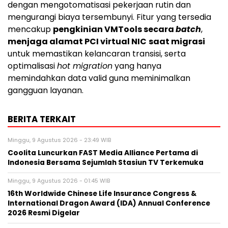
dengan mengotomatisasi pekerjaan rutin dan
mengurangi biaya tersembunyi. Fitur yang tersedia
mencakup
pengkinian VMTools secara
batch
,
menjaga alamat PCI virtual NIC
saat migrasi
untuk memastikan kelancaran transisi, serta
optimalisasi
hot migration
yang hanya
memindahkan data valid guna meminimalkan
gangguan layanan.
BERITA TERKAIT
Minggu, 9 Agustus 2026 - 23:49 WIB
Coolita Luncurkan FAST Media Alliance Pertama di
Indonesia Bersama Sejumlah Stasiun TV Terkemuka
Minggu, 9 Agustus 2026 - 01:45 WIB
16th Worldwide Chinese Life Insurance Congress &
International Dragon Award (IDA) Annual Conference
2026 Resmi Digelar