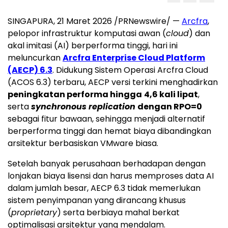
SINGAPURA, 21 Maret 2026 /PRNewswire/ —
Arcfra
,
pelopor infrastruktur komputasi awan (
cloud
) dan
akal imitasi (AI) berperforma tinggi, hari ini
meluncurkan
Arcfra Enterprise Cloud Platform
(AECP) 6.3
. Didukung Sistem Operasi Arcfra Cloud
(ACOS 6.3) terbaru, AECP versi terkini menghadirkan
peningkatan performa hingga
4,6 kali lipat
,
serta
synchronous replication
dengan RPO=0
sebagai fitur bawaan, sehingga menjadi alternatif
berperforma tinggi dan hemat biaya dibandingkan
arsitektur berbasiskan VMware biasa.
Setelah banyak perusahaan berhadapan dengan
lonjakan biaya lisensi dan harus memproses data AI
dalam jumlah besar, AECP 6.3 tidak memerlukan
sistem penyimpanan yang dirancang khusus
(
proprietary
) serta berbiaya mahal berkat
optimalisasi arsitektur yang mendalam.