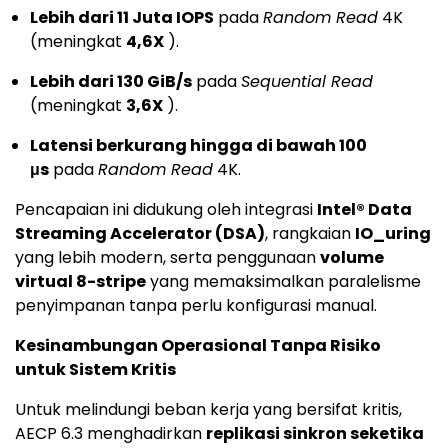
Lebih dari 11 Juta IOPS
pada
Random Read
4K
(meningkat
4,6X
).
Lebih dari 130 GiB/s
pada
Sequential Read
(meningkat
3,6X
).
Latensi berkurang hingga di bawah 100
μs
pada
Random Read
4K.
Pencapaian ini didukung oleh integrasi
Intel® Data
Streaming Accelerator (DSA)
, rangkaian
IO_uring
yang lebih modern, serta penggunaan
volume
virtual 8-stripe
yang memaksimalkan paralelisme
penyimpanan tanpa perlu konfigurasi manual.
Kesinambungan Operasional Tanpa Risiko
untuk Sistem Kritis
Untuk melindungi beban kerja yang bersifat kritis,
AECP 6.3 menghadirkan
replikasi sinkron seketika