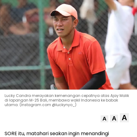
Lucky Candra merayakan kemenangan cepatnya atas Ajay Malik
di lapangan M-25 Bali, membawa wakil Indonesia ke babak
utama. (Instagram.com @luckynyo_)
A
A
A
SORE itu, matahari seakan ingin menandingi