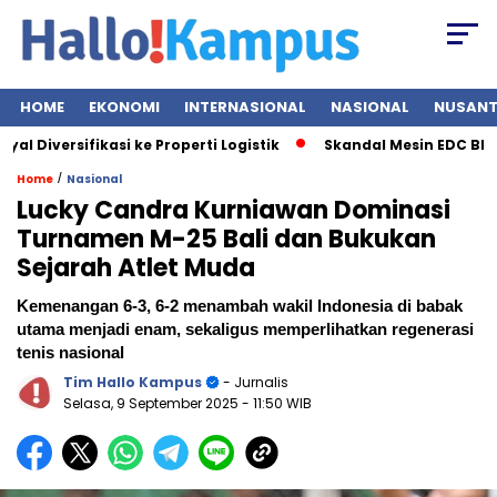
HOME
EKONOMI
INTERNASIONAL
NASIONAL
NUSAN
versifikasi ke Properti Logistik
Skandal Mesin EDC BRI Bongk
/
Home
Nasional
Lucky Candra Kurniawan Dominasi
Turnamen M-25 Bali dan Bukukan
Sejarah Atlet Muda
Kemenangan 6-3, 6-2 menambah wakil Indonesia di babak
utama menjadi enam, sekaligus memperlihatkan regenerasi
tenis nasional
Tim Hallo Kampus
- Jurnalis
Selasa, 9 September 2025
- 11:50 WIB