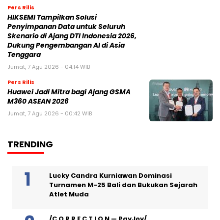
Pers Rilis
HIKSEMI Tampilkan Solusi
Penyimpanan Data untuk Seluruh
Skenario di Ajang DTI Indonesia 2026,
Dukung Pengembangan AI di Asia
Tenggara
Jumat, 7 Agu 2026 - 04:14 WIB
Pers Rilis
Huawei Jadi Mitra bagi Ajang GSMA
M360 ASEAN 2026
Jumat, 7 Agu 2026 - 00:42 WIB
TRENDING
Lucky Candra Kurniawan Dominasi
Turnamen M-25 Bali dan Bukukan Sejarah
Atlet Muda
/C O R R E C T I O N — PayJoy/