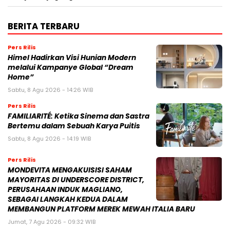
BERITA TERBARU
Pers Rilis
Himel Hadirkan Visi Hunian Modern
melalui Kampanye Global “Dream
Home”
Sabtu, 8 Agu 2026 - 14:26 WIB
Pers Rilis
FAMILIARITÉ: Ketika Sinema dan Sastra
Bertemu dalam Sebuah Karya Puitis
Sabtu, 8 Agu 2026 - 14:19 WIB
Pers Rilis
MONDEVITA MENGAKUISISI SAHAM
MAYORITAS DI UNDERSCORE DISTRICT,
PERUSAHAAN INDUK MAGLIANO,
SEBAGAI LANGKAH KEDUA DALAM
MEMBANGUN PLATFORM MEREK MEWAH ITALIA BARU
Jumat, 7 Agu 2026 - 09:32 WIB