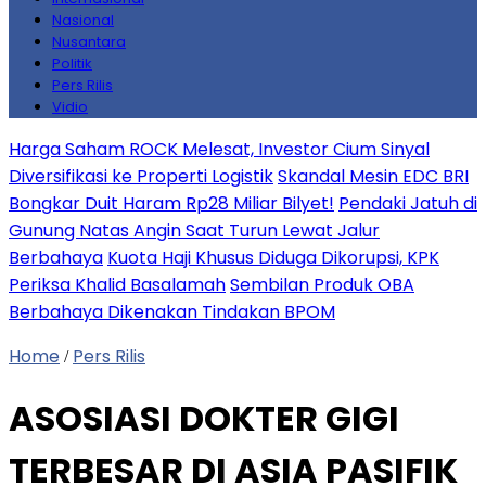
Nasional
Nusantara
Politik
Pers Rilis
Vidio
Harga Saham ROCK Melesat, Investor Cium Sinyal
Diversifikasi ke Properti Logistik
Skandal Mesin EDC BRI
Bongkar Duit Haram Rp28 Miliar Bilyet!
Pendaki Jatuh di
Gunung Natas Angin Saat Turun Lewat Jalur
Berbahaya
Kuota Haji Khusus Diduga Dikorupsi, KPK
Periksa Khalid Basalamah
Sembilan Produk OBA
Berbahaya Dikenakan Tindakan BPOM
Home
Pers Rilis
/
ASOSIASI DOKTER GIGI
TERBESAR DI ASIA PASIFIK