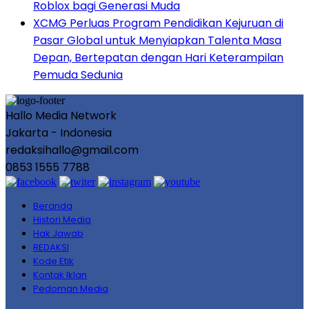
Roblox bagi Generasi Muda
XCMG Perluas Program Pendidikan Kejuruan di
Pasar Global untuk Menyiapkan Talenta Masa
Depan, Bertepatan dengan Hari Keterampilan
Pemuda Sedunia
Hallo Media Network
Jakarta - Indonesia
redaksihallo@gmail.com
0853 1555 7788
Beranda
Histori Media
Hak Jawab
REDAKSI
Kode Etik
Kontak Iklan
Pedoman Media