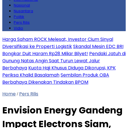
Nasional
Nusantara
Politik
Pers Rilis
Vidio
Harga Saham ROCK Melesat, Investor Cium Sinyal
Diversifikasi ke Properti Logistik
Skandal Mesin EDC BRI
Bongkar Duit Haram Rp28 Miliar Bilyet!
Pendaki Jatuh di
Gunung Natas Angin Saat Turun Lewat Jalur
Berbahaya
Kuota Haji Khusus Diduga Dikorupsi, KPK
Periksa Khalid Basalamah
Sembilan Produk OBA
Berbahaya Dikenakan Tindakan BPOM
Home
Pers Rilis
/
Envision Energy Gandeng
Impact Electrons Siam,