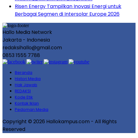
Risen Energy Tampilkan Inovasi Energi untuk
Berbagai Segmen di Intersolar Europe 2026
Hallo Media Network
Jakarta - Indonesia
redaksihallo@gmail.com
0853 1555 7788
Beranda
Histori Media
Hak Jawab
REDAKSI
Kode Etik
Kontak Iklan
Pedoman Media
Copyright © 2026 Hallokampus.com - All Rights
Reserved