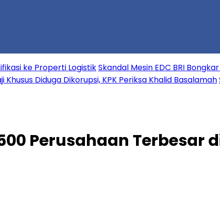
kasi ke Properti Logistik
Skandal Mesin EDC BRI Bongkar D
ji Khusus Diduga Dikorupsi, KPK Periksa Khalid Basalamah
00 Perusahaan Terbesar d