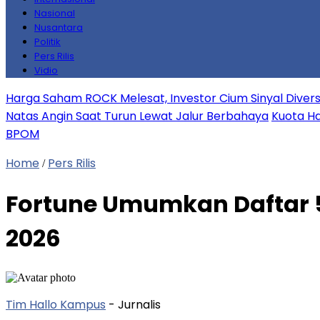
Nasional
Nusantara
Politik
Pers Rilis
Vidio
Harga Saham ROCK Melesat, Investor Cium Sinyal Diversifi
Natas Angin Saat Turun Lewat Jalur Berbahaya
Kuota Ha
BPOM
Home
Pers Rilis
/
Fortune Umumkan Daftar 5
2026
Tim Hallo Kampus
- Jurnalis