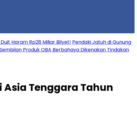
uit Haram Rp28 Miliar Bilyet!
Pendaki Jatuh di Gunung
Sembilan Produk OBA Berbahaya Dikenakan Tindakan
i Asia Tenggara Tahun