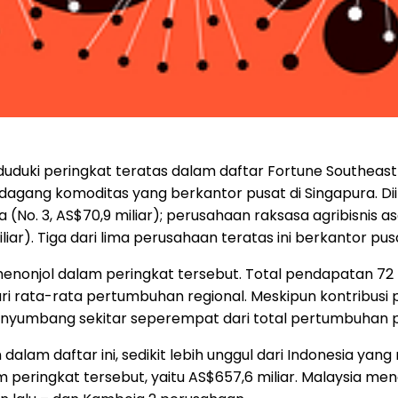
duduki peringkat teratas dalam daftar Fortune Southeast
agang komoditas yang berkantor pusat di Singapura. Diik
ia (No. 3, AS$70,9 miliar); perusahaan raksasa agribisnis a
liar). Tiga dari lima perusahaan teratas ini berkantor pus
onjol dalam peringkat tersebut. Total pendapatan 72 
 dari rata-rata pertumbuhan regional. Meskipun kontribu
enyumbang sekitar seperempat dari total pertumbuhan pe
alam daftar ini, sedikit lebih unggul dari Indonesia yan
m peringkat tersebut, yaitu AS$657,6 miliar. Malaysia m