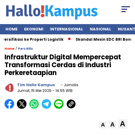
HOME
EKONOMI
INTERNASIONAL
NASIONAL
NUSAN
ikasi ke Properti Logistik
Skandal Mesin EDC BRI Bongkar Du
/
Home
Pers Rilis
Infrastruktur Digital Mempercepat
Transformasi Cerdas di Industri
Perkeretaapian
Tim Hallo Kampus
- Jurnalis
Jumat, 15 Mei 2026
- 14:55 WIB
A
A
A