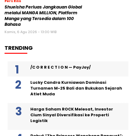
Pers Rilis
Shueisha Perluas Jangkauan Global
melalui MANGA MILLION, Platform
Manga yang Tersedia dalam 100
Bahasa
Kamis, 6 Agu 2026 - 13:00 WIB
TRENDING
/C O R R E C T I O N — PayJoy/
Lucky Candra Kurniawan Dominasi
Turnamen M-25 Bali dan Bukukan Sejarah
Atlet Muda
Harga Saham ROCK Melesat, Investor
Cium Sinyal Diversifikasi ke Properti
Logistik
Debut “The Princess Wencheng Banquet”: