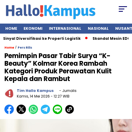
HOME
EKONOMI
INTERNASIONAL
NASIONAL
NUSAN
l Diversifikasi ke Properti Logistik
Skandal Mesin EDC BRI B
/
Home
Pers Rilis
Pemimpin Pasar Tabir Surya “K-
Beauty” Kolmar Korea Rambah
Kategori Produk Perawatan Kulit
Kepala dan Rambut
Tim Hallo Kampus
- Jurnalis
Kamis, 14 Mei 2026
- 12:27 WIB