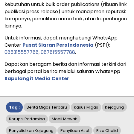
kebutuhan untuk bulk order publications (ribuan link
publikasi press release) untuk manajemen reputasi:
kampanye, pemulihan nama baik, atau kepentingan
lainnya.
Untuk informasi, dapat menghubungi WhatsApp
Center
Pusat Siaran Pers Indonesia
(PSPI):
085315557788
,
087815557788
.
Dapatkan beragam berita dan informasi terkini dari
berbagai portal berita melalui saluran WhatsApp
Sapulangit Media Center
Tag :
Berita Migas Terbaru
Kasus Migas
Kejagung
Korupsi Pertamina
Mobil Mewah
Penyelidikan Kejagung
Penyitaan Aset
Riza Chalid