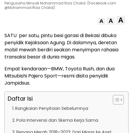
Pengusaha Minyak Mohammad Riza Chalid. (Facebook.com
@Mohammad Riza Chalid)
A
A
A
SATU per satu, pintu besi garasi di Bekasi dibuka
penyidik Kejaksaan Agung. Di dalamnya, deretan
mobil mewah berdiri seakan menyimpan rahasia
transaksi besar di dunia migas.
Empat kendaraan—BMW, Toyota Rush, dan dua
Mitsubishi Pajero Sport—resmi disita penyidik
Jampidsus.
Daftar Isi
Rangkaian Penyitaan Sebelumnya
Pola Intervensi dan Skema Kerja Sama
Benang Merah 2018–2023: Dari Migas ke Aset