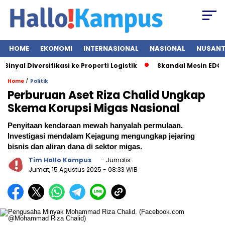
HOME
EKONOMI
INTERNASIONAL
NASIONAL
NUSAN
l Diversifikasi ke Properti Logistik
Skandal Mesin EDC BRI 
/
Home
Politik
Perburuan Aset Riza Chalid Ungkap
Skema Korupsi Migas Nasional
Penyitaan kendaraan mewah hanyalah permulaan.
Investigasi mendalam Kejagung mengungkap jejaring
bisnis dan aliran dana di sektor migas.
Tim Hallo Kampus
- Jurnalis
Jumat, 15 Agustus 2025
- 08:33 WIB