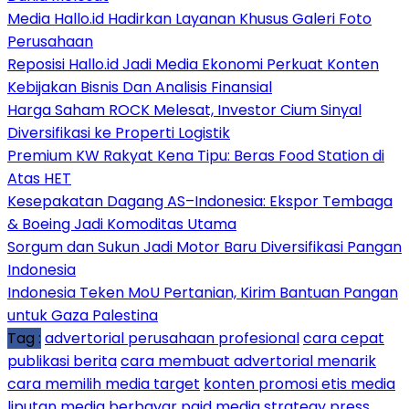
Media Hallo.id Hadirkan Layanan Khusus Galeri Foto
Perusahaan
Reposisi Hallo.id Jadi Media Ekonomi Perkuat Konten
Kebijakan Bisnis Dan Analisis Finansial
Harga Saham ROCK Melesat, Investor Cium Sinyal
Diversifikasi ke Properti Logistik
Premium KW Rakyat Kena Tipu: Beras Food Station di
Atas HET
Kesepakatan Dagang AS–Indonesia: Ekspor Tembaga
& Boeing Jadi Komoditas Utama
Sorgum dan Sukun Jadi Motor Baru Diversifikasi Pangan
Indonesia
Indonesia Teken MoU Pertanian, Kirim Bantuan Pangan
untuk Gaza Palestina
Tag :
advertorial perusahaan profesional
cara cepat
publikasi berita
cara membuat advertorial menarik
cara memilih media target
konten promosi etis media
liputan media berbayar
paid media strategy
press