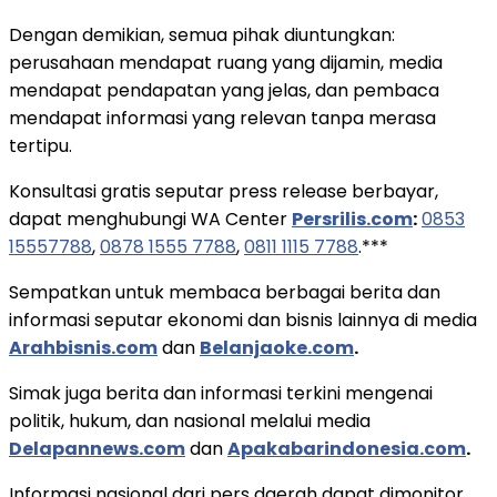
Dengan demikian, semua pihak diuntungkan:
perusahaan mendapat ruang yang dijamin, media
mendapat pendapatan yang jelas, dan pembaca
mendapat informasi yang relevan tanpa merasa
tertipu.
Konsultasi gratis seputar press release berbayar,
dapat menghubungi WA Center
Persrilis.com
:
0853
15557788
,
0878 1555 7788
,
0811 1115 7788
.***
Sempatkan untuk membaca berbagai berita dan
informasi seputar ekonomi dan bisnis lainnya di media
Arahbisnis.com
dan
Belanjaoke.com
.
Simak juga berita dan informasi terkini mengenai
politik, hukum, dan nasional melalui media
Delapannews.com
dan
Apakabarindonesia.com
.
Informasi nasional dari pers daerah dapat dimonitor