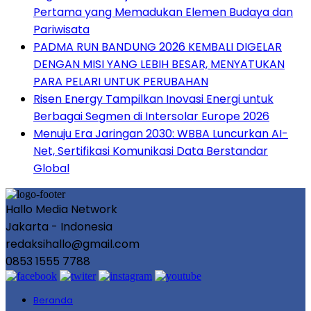
Pertama yang Memadukan Elemen Budaya dan
Pariwisata
PADMA RUN BANDUNG 2026 KEMBALI DIGELAR
DENGAN MISI YANG LEBIH BESAR, MENYATUKAN
PARA PELARI UNTUK PERUBAHAN
Risen Energy Tampilkan Inovasi Energi untuk
Berbagai Segmen di Intersolar Europe 2026
Menuju Era Jaringan 2030: WBBA Luncurkan AI-
Net, Sertifikasi Komunikasi Data Berstandar
Global
Hallo Media Network
Jakarta - Indonesia
redaksihallo@gmail.com
0853 1555 7788
Beranda