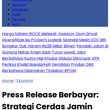
Nasional
Nusantara
Politik
Pers Rilis
Vidio
Harga Saham ROCK Melesat, Investor Cium Sinyal
Diversifikasi ke Properti Logistik
Skandal Mesin EDC BRI
Bongkar Duit Haram Rp28 Miliar Bilyet!
Pendaki Jatuh di
Gunung Natas Angin Saat Turun Lewat Jalur
Berbahaya
Kuota Haji Khusus Diduga Dikorupsi, KPK
Periksa Khalid Basalamah
Sembilan Produk OBA
Berbahaya Dikenakan Tindakan BPOM
Home
Ekonomi
/
Press Release Berbayar:
Strategi Cerdas Jamin