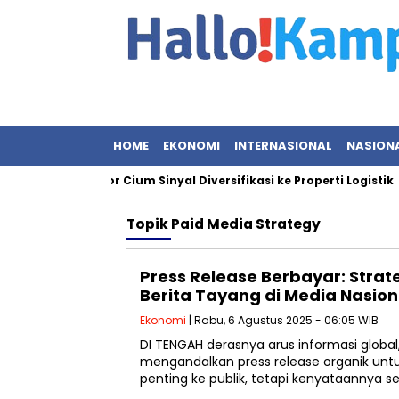
HOME
EKONOMI
INTERNASIONAL
NASION
lesat, Investor Cium Sinyal Diversifikasi ke Properti Logistik
Topik
Paid Media Strategy
Press Release Berbayar: Strat
Berita Tayang di Media Nasion
Ekonomi
| Rabu, 6 Agustus 2025 - 06:05 WIB
DI TENGAH derasnya arus informasi globa
mengandalkan press release organik un
penting ke publik, tetapi kenyataannya se