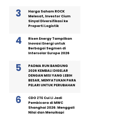
Harga Saham ROCK
Melesat, Investor Cium
Sinyal Diversifikasi ke
Properti Logistik
Risen Energy Tampilkan
Inovasi Energi untuk
Berbagai Segmen di
Intersolar Europe 2026
PADMA RUN BANDUNG
2026 KEMBALI DIGELAR
DENGAN MISI YANG LEBIH
BESAR, MENYATUKAN PARA
PELARI UNTUK PERUBAHAN
CDO ZTE Cui Li Jadi
Pembicara di MWC
Shanghai 2026: Menggali
Nilai dan Menyikapi