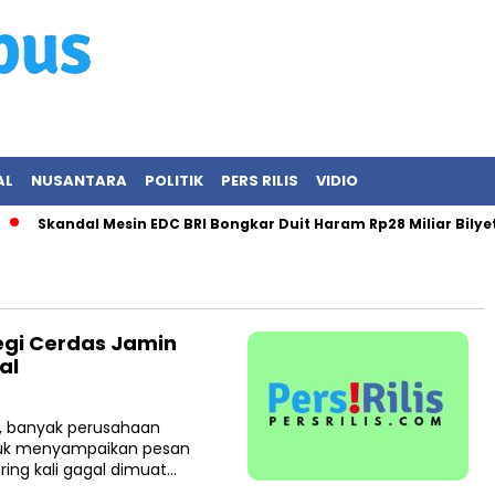
AL
NUSANTARA
POLITIK
PERS RILIS
VIDIO
Skandal Mesin EDC BRI Bongkar Duit Haram Rp28 Miliar Bilyet!
egi Cerdas Jamin
al
l, banyak perusahaan
tuk menyampaikan pesan
ring kali gagal dimuat…