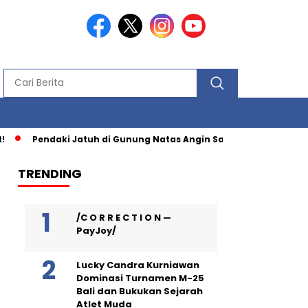
Pendaki Jatuh di Gunung Natas Angin Saat Turun Lewat Jalu
TRENDING
/C O R R E C T I O N —
PayJoy/
Lucky Candra Kurniawan
Dominasi Turnamen M-25
Bali dan Bukukan Sejarah
Atlet Muda