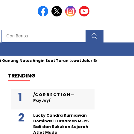
Gunung Natas Angin Saat Turun Lewat Jalur Berbahaya
Kuota
TRENDING
/C O R R E C T I O N —
PayJoy/
Lucky Candra Kurniawan
Dominasi Turnamen M-25
Bali dan Bukukan Sejarah
Atlet Muda