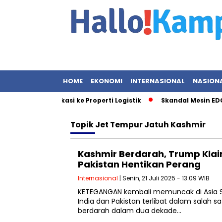
HOME
EKONOMI
INTERNASIONAL
NASION
nyal Diversifikasi ke Properti Logistik
Skandal Mesin EDC BR
Topik
Jet Tempur Jatuh Kashmir
Kashmir Berdarah, Trump Klai
Pakistan Hentikan Perang
Internasional
| Senin, 21 Juli 2025 - 13:09 WIB
KETEGANGAN kembali memuncak di Asia Se
India dan Pakistan terlibat dalam salah sat
berdarah dalam dua dekade…