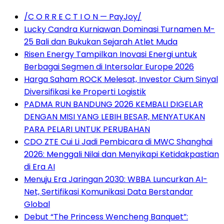
/C O R R E C T I O N — PayJoy/
Lucky Candra Kurniawan Dominasi Turnamen M-
25 Bali dan Bukukan Sejarah Atlet Muda
Risen Energy Tampilkan Inovasi Energi untuk
Berbagai Segmen di Intersolar Europe 2026
Harga Saham ROCK Melesat, Investor Cium Sinyal
Diversifikasi ke Properti Logistik
PADMA RUN BANDUNG 2026 KEMBALI DIGELAR
DENGAN MISI YANG LEBIH BESAR, MENYATUKAN
PARA PELARI UNTUK PERUBAHAN
CDO ZTE Cui Li Jadi Pembicara di MWC Shanghai
2026: Menggali Nilai dan Menyikapi Ketidakpastian
di Era AI
Menuju Era Jaringan 2030: WBBA Luncurkan AI-
Net, Sertifikasi Komunikasi Data Berstandar
Global
Debut “The Princess Wencheng Banquet”: