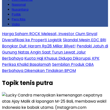
Nasional
Nusantara
Politik
Pers Rilis
Vidio
Harga Saham ROCK Melesat, Investor Cium Sinyal
Diversifikasi ke Properti Logistik
Skandal Mesin EDC BRI
Bongkar Duit Haram Rp28 Miliar Bilyet!
Pendaki Jatuh di
Gunung Natas Angin Saat Turun Lewat Jalur
Berbahaya
Kuota Haji Khusus Diduga Dikorupsi, KPK
Periksa Khalid Basalamah
Sembilan Produk OBA
Berbahaya Dikenakan Tindakan BPOM
Topik
tenis putra